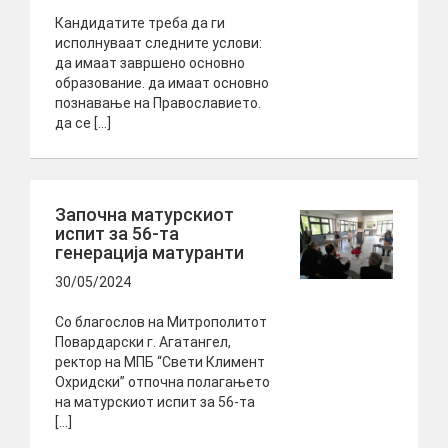
Кандидатите треба да ги
исполнуваат следните услови:
да имаат завршено основно
образование. да имаат основно
познавање на Православието.
да се […]
Започна матурскиот
испит за 56-та
генерација матуранти
30/05/2024
Со благослов на Митрополитот
Повардарски г. Агатангел,
ректор на МПБ “Свети Климент
Охридски” отпочна полагањето
на матурскиот испит за 56-та
[…]