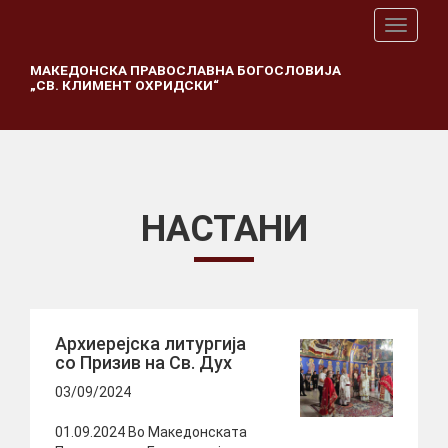
T
o
g
МАКЕДОНСКА ПРАВОСЛАВНА БОГОСЛОВИЈА
„СВ. КЛИМЕНТ ОХРИДСКИ“
g
l
e
n
a
v
i
НАСТАНИ
g
a
t
i
o
n
Архиерејска литургија
со Призив на Св. Дух
03/09/2024
01.09.2024 Во Македонската