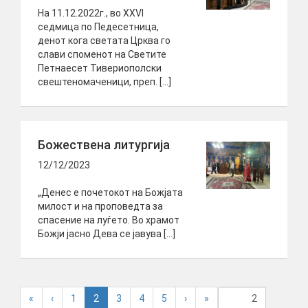
На 11.12.2022г., во XXVI
седмица по Педесетница,
денот кога светата Црква го
слави споменот на Светите
Петнаесет Тивериополски
свештеномаченици, преп. […]
Божествена литургија
12/12/2023
„Денес е почетокот на Божјата
милост и на проповедта за
спасение на луѓето. Во храмот
Божји јасно Дева се јавува […]
(
«
‹
1
2
3
4
5
›
»