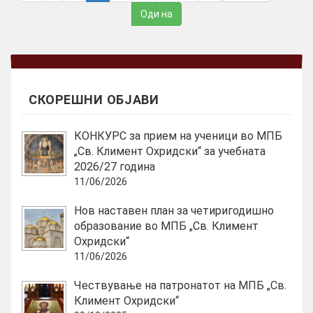
c
u
r
r
e
n
t
СКОРЕШНИ ОБЈАВИ
)
КОНКУРС за прием на ученици во МПБ
„Св. Климент Охридски“ за учебната
2026/27 година
11/06/2026
Нов наставен план за четиригодишно
образование во МПБ „Св. Климент
Охридски“
11/06/2026
Чествување на патронатот на МПБ „Св.
Климент Охридски“