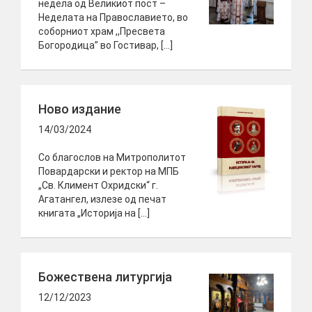
недела од Великиот пост –
Неделата на Православието, во
соборниот храм ,,Пресвета
Богородица” во Гостивар, […]
Ново издание
14/03/2024
Со благослов на Митрополитот
Повардарски и ректор на МПБ
„Св. Климент Охридски“ г.
Агатангел, излезе од печат
книгата „Историја на […]
Божествена литургија
12/12/2023