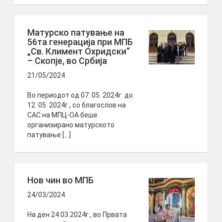
Матурско патување на
56та генерација при МПБ
„Св. Климент Охридски“
– Скопје, во Србија
21/05/2024
Во периодот од 07. 05. 2024г. до
12. 05. 2024г., со благослов на
САС на МПЦ-ОА беше
организирано матурското
патување […]
Нов чин во МПБ
24/03/2024
На ден 24.03.2024г., во Првата