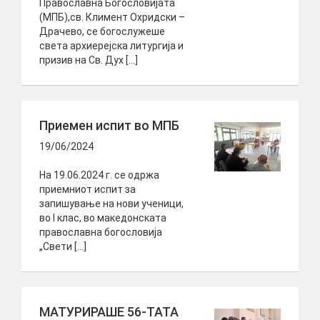
Православна Богословијата
(МПБ),св. Климент Охридски –
Драчево, се богослужеше
света архиерејска литургија и
призив на Св. Дух […]
Приемен испит во МПБ
19/06/2024
На 19.06.2024 г. се одржа
приемниот испит за
запишување на нови ученици,
во I клас, во македонската
православна богословија
„Свети […]
МАТУРИРАШЕ 56-ТАТА