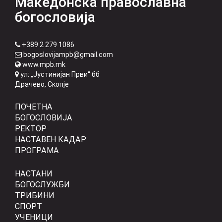
Македонска православна
богословија
+389 2 279 1086
bogoslovijampb@gmail.com
www.mpb.mk
ул: „Јустинијан Први“ бб
Драчево, Скопје
ПОЧЕТНА
БОГОСЛОВИЈА
РЕКТОР
НАСТАВЕН КАДАР
ПРОГРАМА
НАСТАНИ
БОГОСЛУЖБИ
ТРИБИНИ
СПОРТ
УЧЕНИЦИ