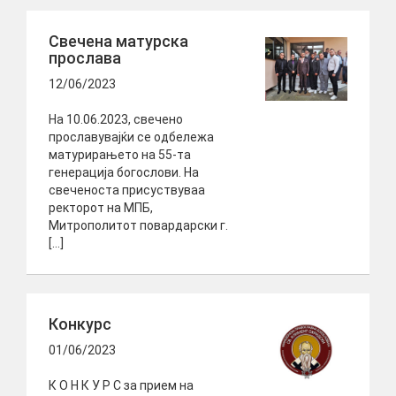
Свечена матурска
прослава
12/06/2023
На 10.06.2023, свечено
прославувајќи се одбележа
матурирањето на 55-та
генерација богослови. На
свеченоста присуствуваа
ректорот на МПБ,
Митрополитот повардарски г.
[…]
Конкурс
01/06/2023
К О Н К У Р С за прием на