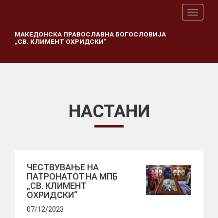
T
o
g
МАКЕДОНСКА ПРАВОСЛАВНА БОГОСЛОВИЈА
„СВ. КЛИМЕНТ ОХРИДСКИ“
g
l
e
n
a
v
i
НАСТАНИ
g
a
t
i
o
n
ЧЕСТВУВАЊЕ НА
ПАТРОНАТОТ НА МПБ
„СВ. КЛИМЕНТ
ОХРИДСКИ“
07/12/2023