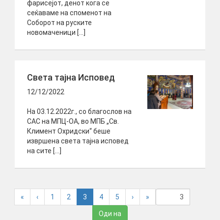
фарисејот, денот кога се
сеќаваме на споменот на
Соборот на руските
новомаченици […]
Света тајна Исповед
12/12/2022
На 03.12.2022г., со благослов на
САС на МПЦ-ОА, во МПБ „Св.
Климент Охридски“ беше
извршена света тајна исповед
на сите […]
(
«
‹
1
2
3
4
5
›
»
c
u