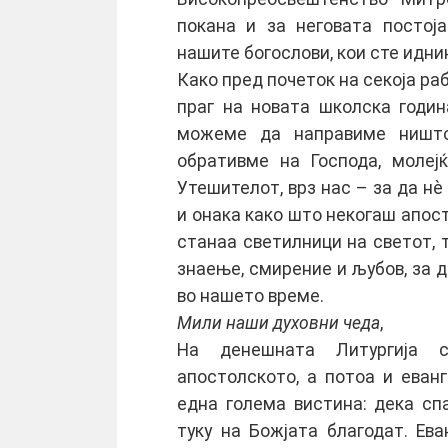
покана и за неговата постој
нашите богослови, кои сте идни
Како пред почеток на секоја раб
праг на новата школска годин
можеме да направиме ништо
обративме на Господа, молеј
Утешителот, врз нас – за да нè
и онака како што некогаш апост
станаа светилници на светот, т
знаење, смирение и љубов, за 
во нашето време.
Мили наши духовни чеда
,
На денешната Литургија 
апостолското, а потоа и еван
една голема вистина: дека сп
туку на Божјата благодат. Ева