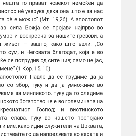
е нешта го прават човекот немоќен да
ристос нè уверува дека она што е за нас
га сè е можно“ (Мт. 19,26). А апостолот
аа сила Божја се пројави најпрво во
 умре и воскресна за нашите гревови, а
н живот – зашто, како што вели: „Со
о сум, и Неговата благодат, која е во
ќе се потрудив од сите нив; само не јас,
мене“ (1 Кор. 15, 10).
о апостолот Павле да се трудиме да ја
о со збор, туку и да ја умножиме во
уваме за минливото, туку да го следиме
инското богатство не е во големината на
креснатиот Господ; и вистинското
та слава, туку во нашето постојано
 и вие, како идни служители на Црквата,
истувајте го да напредувате во верата и