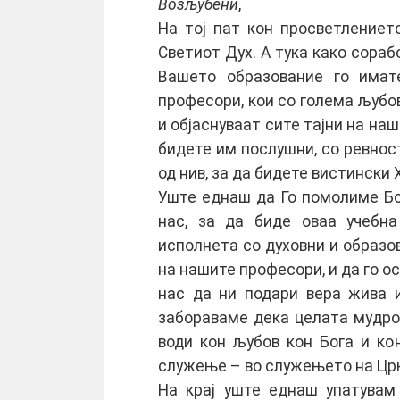
Возљубени
,
На тој пат кон просветлениет
Светиот Дух. А тука како сора
Вашето образование го имат
професори, кои со голема љубов
и објаснуваат сите тајни на наш
бидете им послушни, со ревност
од нив, за да бидете вистински
Уште еднаш да Го помолиме Бо
нас, за да биде оваа учебна
исполнета со духовни и образов
на нашите професори, и да го ос
нас да ни подари вера жива 
забораваме дека целата мудрос
води кон љубов кон Бога и кон
служење – во служењето на Црк
На крај уште еднаш упатувам