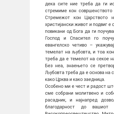
дека сите ние треба да ги и
стремиме кон совршенството 
Стремежот кон Царството 
христијански живот и подвиг е 
повикани од Бога да ги поучув
Господ и Спасител го поуч
евангелско четиво – укажува
темелат на љубовта, и тоа ко
треба да е темелот на секое н
Без неа, знаењето се претво
Љубовта треба да е основа на с
како Црква и како заедница.
Особено ми е чест и радост шт
сме собрани молитвено и соб
расадник, и најнапред дозв
благодарност до вашиот 
Високопреосвештенство Митро