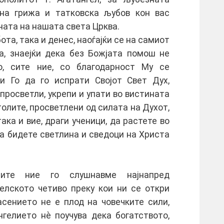
ана грижа и татковска љубов кон вас
ната на нашата света Црква.
ота, така и денес, наоѓајќи се на самиот
а, знаејќи дека без Божјата помош не
, сите ние, со благодарност Му се
ќи Го да го испрати Својот Свет Дух,
 просветли, укрепи и упати во вистината
олите, просветлени од силата на Духот,
ака и вие, драги ученици, да растете во
да бидете светлина и сведоци на Христа
сите ние го слушнавме најнапред
гелското четиво преку кои ни се откри
асението не е плод на човечките сили,
нгелието нè поучува дека богатството,