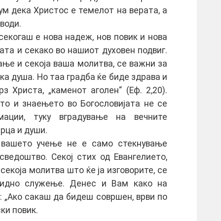
ум дека Христос е темелот на верата, а
води.
секогаш е нова надеж, нов повик и нова
та и секако во нашиот духовен подвиг.
ање и секоја ваша молитва, се важни за
ка душа. Но таа градба ќе биде здрава и
з Христа, „каменот аголен“ (Еф. 2,20).
ето и знаењето во Богословијата не се
ации, туку вградување на вечните
рца и души.
 вашето учење не е само стекнување
сведоштво. Секој стих од Евангелието,
 секоја молитва што ќе ја изговорите, се
идно служење. Денес и Вам како на
: „Ако сакаш да бидеш совршен, врви по
ки повик.