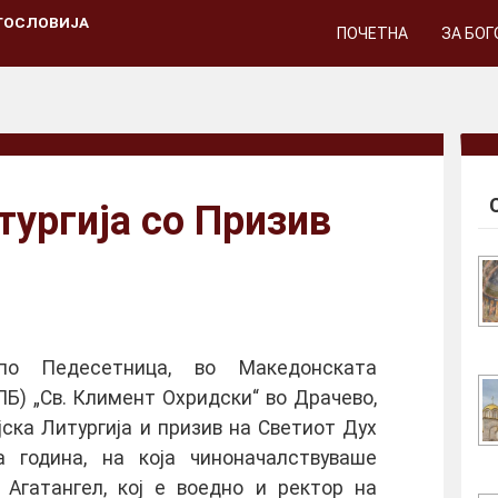
ГОСЛОВИЈА
ПОЧЕТНА
ЗА БО
тургија со Призив
по Педесетница, во Македонската
Б) „Св. Климент Охридски“ во Драчево,
ска Литургија и призив на Светиот Дух
 година, на која чиноначалствуваше
 Агатангел, кој е воедно и ректор на