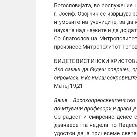
Богословијата, во сослужение
г. Јосиф. Овој чин се извршува
и умовите на учениците, за да
науката над науките и да дојда
Со благослов на Митрополитот
произнесе Митрополитот Тетовс
БИДЕТЕ ВИСТИНСКИ ХРИСТОВ
Ако сакаш да бидеш совршен, оди
сиромаси, и ќе имаш сокровиште 
Матеј 19,21
Ваше Високопреосвештенство
почитувани професори и драги у
Со радост и смирение денес с
дванаесетта недела по Педесе
удостои да ја принесеме светат