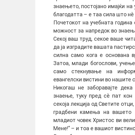
знаењето, постојано имајќи на 
благодатта – е таа сила што нè 
Почетокот на учебната година 
можност за напредок во знаења
Секој ваш труд, секое ваше чит
да ја изградите вашата пастирс
силна само кога е основана вр
Затоа, млади богослови, учењ
само стекнување на информ
евангелски вистини во нашите с
Никогаш не заборавајте дека
знаење, туку пред сè пат кон 
секоја лекција од Светите отци,
градбени камења на вашето 
младиот човек Христос ви вели
Мене!“ – и тоа е вашиот вистинс