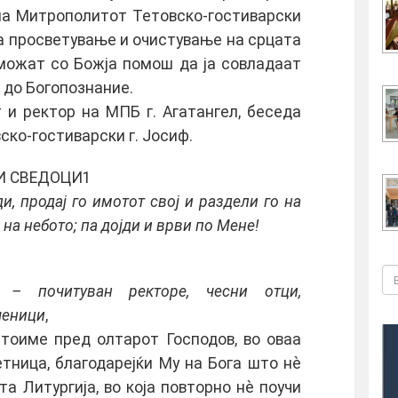
 на Митрополитот Тетовско-гостиварски
 за просветување и очистување на срцата
 можат со Божја помош да ја совладаат
т до Богопознание.
 и ректор на МПБ г. Агатангел, беседа
ко-гостиварски г. Јосиф.
И СВЕДОЦИ1
, продај го имотот свој и раздели го на
на небото; па дојди и врви по Мене!
 – почитуван ректоре, чесни отци,
ченици
,
тоиме пред олтарот Господов, во оваа
тница, благодарејќи Му на Бога што нè
а Литургија, во која повторно нè поучи