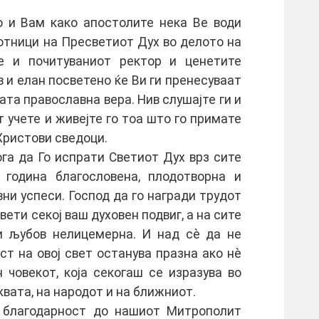
о и Вам како апостолите нека Ве води
ботници на Пресветиот Дух во делото на
е и почитуваниот ректор и ценетите
 и елан посветено ќе Ви ги пренесуваат
ата православна вера. Нив слушајте ги и
 учете и живејте го тоа што го примате
 Христови сведоци.
га да Го испрати Светиот Дух врз сите
 година благословена, плодотворна и
ни успеси. Господ да го награди трудот
вети секој ваш духовен подвиг, а на сите
и љубов нелицемерна. И над сè да не
т на овој свет останува празна ако нè
 човекот, која секогаш се изразува во
вата, на народот и на ближниот.
 благодарност до нашиот Митрополит