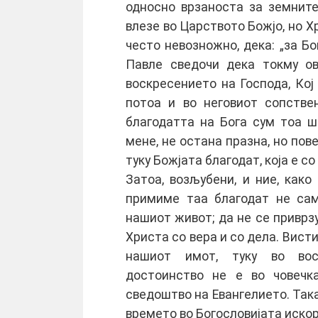
односно врзаноста за земнит
влезе во Царството Божјо, но Х
често невозножно, дека: „за Бо
Павле сведочи дека токму ов
воскресението на Господа, Кој
потоа и во неговиот сопстве
благодатта на Бога сум тоа шт
мене, не остана празна, но пове
туку Божјата благодат, која е со 
Затоа, возљубени, и ние, как
примиме таа благодат не сам
нашиот живот; да не се приврз
Христа со вера и со дела. Вист
нашиот имот, туку во вос
достоинство не е во човечка
сведоштво на Евангелието. Така
времето во Богословијата искор