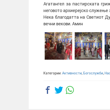
Агатангел за пастирската гриж
неговото архиерејско служење 
Нека благодатта на Светиот Дух
вечни векови. Амин
Категории:
Активности
,
Богослужби
,
На