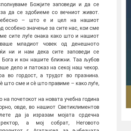
сполнуваме Божјите заповеди и да се
за да се здобиеме со вечниот живот.
небесно – што е и цел на нашиот
од особено значење за сите нас, кои сме
аме сите луѓе онака како што и нашиот
уваше младиот човек од денешното
јќи ни и нам дека сите заповеди се
н Бога и кон нашите ближни. Таа љубов
аше дело и патоказ на секој наш чекор.
ра во гордост, а трудот во празнина.
è што сме и сè што правиме – како луѓе,
о на почетокот на новата учебна година
орно, овде, во нашиот Светиклиментов
олете да ја изразам мојата срдечна
ректор, а мој собрат, Неговото
политот г. Агатангел, за љубезната