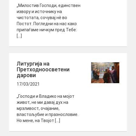
„Милостив Господи, единствен
извору и источнику на
чистотата, сочувај нè во
Постот. Погледни на нас како
припаѓаме ничкум пред Тебе:
[…]
Литургија на
Претходноосветени
дарови
17/03/2021
„Господи и Владико на мојот
живот, не ми давај дух на
мрзливост, очајание,
властољубие и празнословие.
Но мене, на Твојот […]