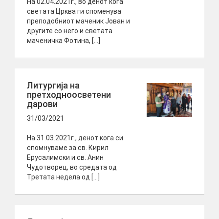
На 02.04.2021г., во денот кога
светата Црква ги споменува
преподобниот маченик Јован и
другите со него и светата
маченичка Фотина, […]
Литургија на
претходноосветени
дарови
31/03/2021
На 31.03.2021г., денот кога си
спомнуваме за св. Кирил
Ерусалимски и св. Анин
Чудотворец, во средата од
Третата недела од […]