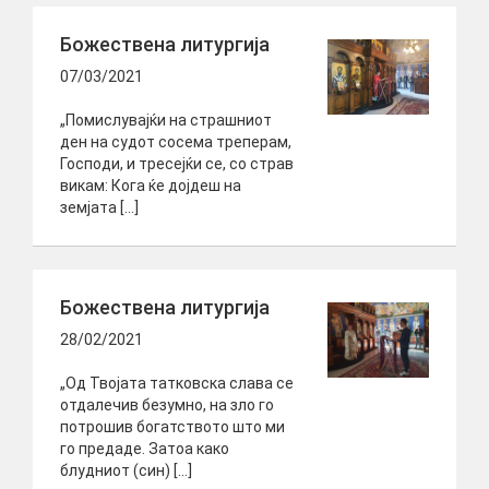
Божествена литургија
07/03/2021
„Помислувајќи на страшниот
ден на судот сосема треперам,
Господи, и тресејќи се, со страв
викам: Кога ќе дојдеш на
земјата […]
Божествена литургија
28/02/2021
„Од Твојата татковска слава се
отдалечив безумно, на зло го
потрошив богатството што ми
го предаде. Затоа како
блудниот (син) […]