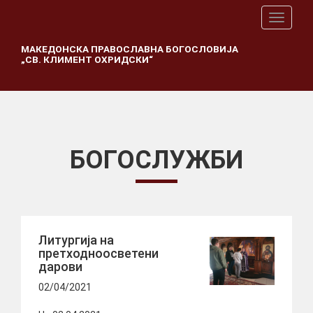
T
o
g
МАКЕДОНСКА ПРАВОСЛАВНА БОГОСЛОВИЈА
„СВ. КЛИМЕНТ ОХРИДСКИ“
g
l
e
n
a
v
i
БОГОСЛУЖБИ
g
a
t
i
o
n
Литургија на
претходноосветени
дарови
02/04/2021