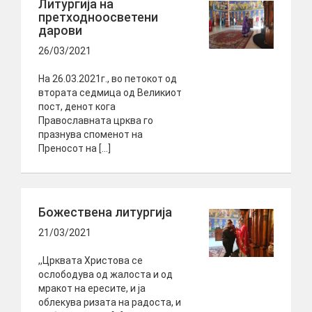
Литургија на
претходноосветени
дарови
26/03/2021
На 26.03.2021г., во петокот од
втората седмица од Великиот
пост, денот кога
Православната црква го
празнува споменот на
Преносот на […]
Божествена литургија
21/03/2021
,,Црквата Христова се
ослободува од жалоста и од
мракот на ересите, и ја
облекува ризата на радоста, и