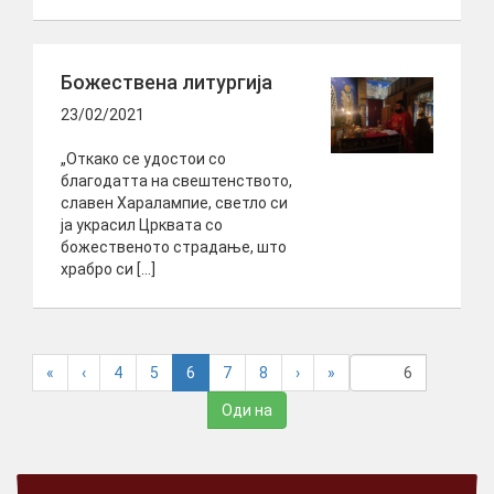
Божествена литургија
23/02/2021
„Откако се удостои со
благодатта на свештенството,
славен Харалампие, светло си
ја украсил Црквата со
божественото страдање, што
храбро си […]
(
«
‹
4
5
6
7
8
›
»
c
u
r
r
e