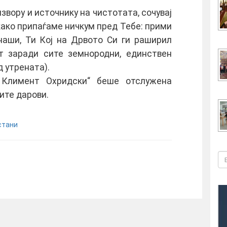
звору и источнику на чистотата, сочувај
како припаѓаме ничкум пред Тебе: прими
наши, Ти Кој на Дрвото Си ги раширил
т заради сите земнородни, единствен
д утрената).
. Климент Охридски“ беше отслужена
ите дарови.
стани