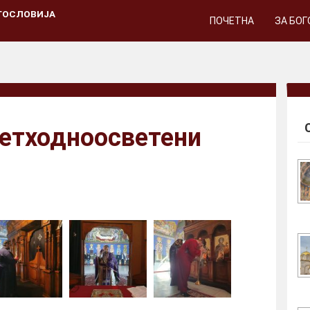
ГОСЛОВИЈА
ПОЧЕТНА
ЗА БО
ретходноосветени