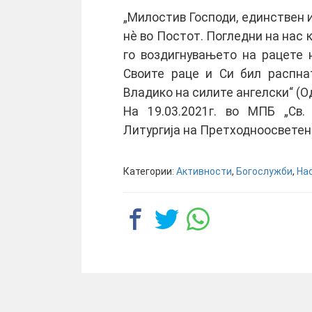
„Милостив Господи, единствен и
нè во Постот. Погледни на нас 
го воздигнувањето на рацете 
Своите раце и Си бил распна
Владико на силите ангелски“ (О
На 19.03.2021г. во МПБ „Св
Литургија на Претходноосветен
Категории:
Активности
,
Богослужби
,
На