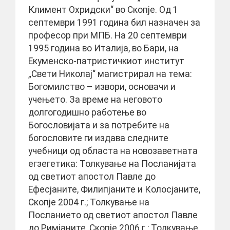
Климент Охридски“ во Скопје. Од 1
септември 1991 година бил назначен за
професор при МПБ. На 20 септември
1995 година во Италија, во Бари, на
Екуменско-патристичкиот институт
„Свети Николај“ магистрирал на тема:
Богомилство – извори, основачи и
учењето. За време на неговото
долгогодишно работење во
Богословијата и за потребите на
богословите ги издава следните
учебници од областа на новозаветната
егзегетика: Толкување на Посланијата
од светиот апостол Павле до
Ефесјаните, Филипјаните и Колосјаните,
Скопје 2004 г.; Толкување на
Посланието од светиот апостол Павле
до Римјаните, Скопје 2006 г.; Толкување