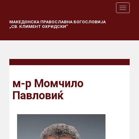
T
o
g
МАКЕДОНСКА ПРАВОСЛАВНА БОГОСЛОВИЈА
„СВ. КЛИМЕНТ ОХРИДСКИ“
g
l
e
n
a
v
i
g
a
м-р Момчило
t
i
Павловиќ
o
n