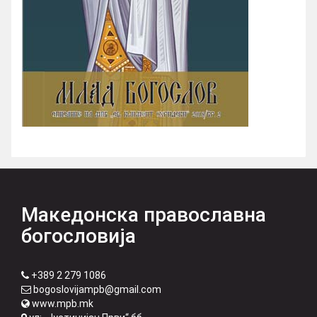
Македонска православна
богословија
+389 2 279 1086
bogoslovijampb@gmail.com
www.mpb.mk