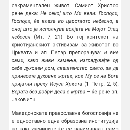
сакраментален живот. Самиот Христос
рече дека:
Не секој што Ми вели: Господи,
Господи, ќе влезе во царството небесно, а
оној што ја исполнува волјата на Мојот Отец
небесен
(Мт. 7, 21). Во тој контекст на
христијанскиот активизам за животот во
Црквата и ап. Петар препорачува:
и вие
сами, како живи камења, изградувајте од
себе духовен дом, свештенство свето, за да
принесете духовни жртви, кои Му се на Бога
пријатни преку Исуса Христа
(1 Петр. 2, 5);
Верата без добри дела е мртва
– ќе рече ап.
Јаков итн.
Македонската православна богословија не
е едноставно една образовна институција
во која учениците ќе се занимаваат само