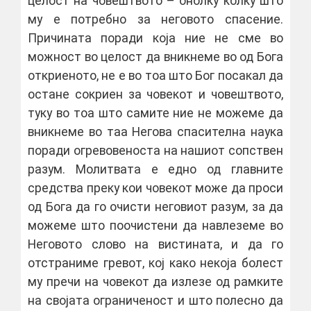
целост на човештвото – онолку колку што
му е потребно за неговото спасение.
Причината поради која ние не сме во
можност во целост да вникнеме во од Бога
откриеното, не е во тоа што Бог посакал да
остане сокриен за човекот и човештвото,
туку во тоа што самите ние не можеме да
вникнеме во таа Негова спасителна наука
поради огревовеноста на нашиот сопствен
разум. Молитвата е едно од главните
средства преку кои човекот може да проси
од Бога да го очисти неговиот разум, за да
можеме што поочистени да навлеземе во
Неговото слово на вистината, и да го
отстраниме гревот, кој како некоја болест
му пречи на човекот да излезе од рамките
на својата ограниченост и што полесно да