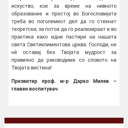
искуство, кое за време на нивното
образование и престој во Богословијата
треба во поголемиот дел да го стекнат
теоретски, за потоа да го реализираат и во
практика како идни пастири на нашата
света Светиклиментова црква. Господи, не
нѐ оставај без Твојата мудрост за
правилно да раководиме со словото на
Твојата вистина!
Презвитер проф. м-р Дарко Милев –
главен воспитувач