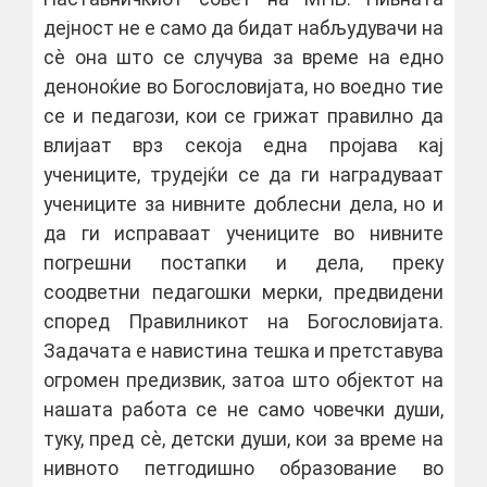
дејност не е само да бидат набљудувачи на
сѐ она што се случува за време на едно
деноноќие во Богословијата, но воедно тие
се и педагози, кои се грижат правилно да
влијаат врз секоја една пројава кај
учениците, трудејќи се да ги наградуваат
учениците за нивните доблесни дела, но и
да ги исправаат учениците во нивните
погрешни постапки и дела, преку
соодветни педагошки мерки, предвидени
според Правилникот на Богословијата.
Задачата е навистина тешка и претставува
огромен предизвик, затоа што објектот на
нашата работа се не само човечки души,
туку, пред сѐ, детски души, кои за време на
нивното петгодишно образование во