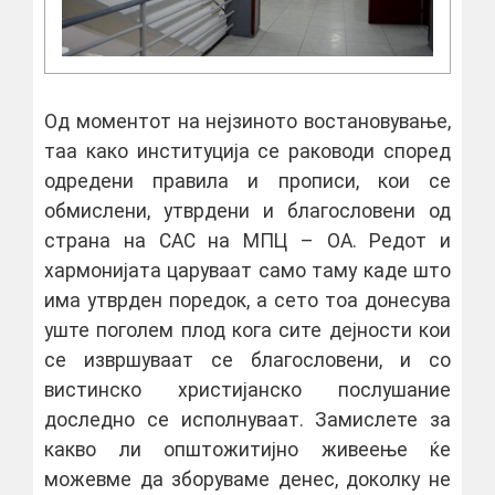
Од моментот на нејзиното востановување,
таа како институција се раководи според
одредени правила и прописи, кои се
обмислени, утврдени и благословени од
страна на САС на МПЦ – ОА. Редот и
хармонијата царуваат само таму каде што
има утврден поредок, а сето тоа донесува
уште поголем плод кога сите дејности кои
се извршуваат се благословени, и со
вистинско христијанско послушание
доследно се исполнуваат. Замислете за
какво ли општожитијно живеење ќе
можевме да зборуваме денес, доколку не