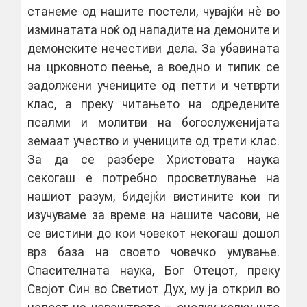
станеме од нашите постели, чувајќи нѐ во
изминатата ноќ од нападите на демоните и
демонските нечестиви дела. За убавината
на црковното пеење, а воедно и типик се
задолжени учениците од петти и четврти
клас, а преку читањето на одредените
псалми и молитви на богослуженијата
земаат учество и учениците од трети клас.
За да се разбере Христовата наука
секогаш е потребно просветлување на
нашиот разум, бидејќи вистините кои ги
изучуваме за време на нашите часови, не
се вистини до кои човекот некогаш дошол
врз база на своето човечко умување.
Спасителната наука, Бог Отецот, преку
Својот Син во Светиот Дух, му ја открил во