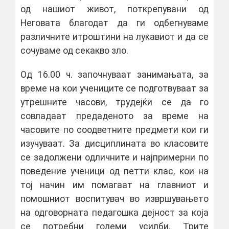
од нашиот живот, поткрепувани од
Неговата благодат да ги одбегнуваме
различните итроштини на лукавиот и да се
сочуваме од секакво зло.
Од 16.00 ч. започнуваат занимањата, за
време на кои учениците се подготвуваат за
утрешните часови, трудејќи се да го
совладаат предаденото за време на
часовите по соодветните предмети кои ги
изучуваат. За дисциплината во класовите
се задолжени одличните и најпримерни по
поведение ученици од петти клас, кои на
тој начин им помагаат на главниот и
помошниот воспитувач во извршувањето
на одговорната педагошка дејност за која
се потребни големи усилби. Трите