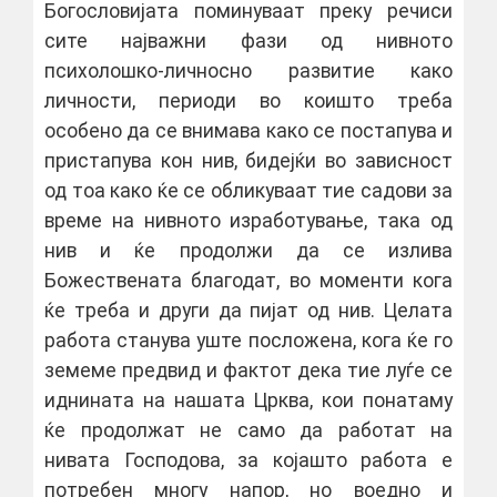
Богословијата поминуваат преку речиси
сите најважни фази од нивното
психолошко-личносно развитие како
личности, периоди во коишто треба
особено да се внимава како се постапува и
пристапува кон нив, бидејќи во зависност
од тоа како ќе се обликуваат тие садови за
време на нивното изработување, така од
нив и ќе продолжи да се излива
Божествената благодат, во моменти кога
ќе треба и други да пијат од нив. Целата
работа станува уште посложена, кога ќе го
земеме предвид и фактот дека тие луѓе се
иднината на нашата Црква, кои понатаму
ќе продолжат не само да работат на
нивата Господова, за којашто работа е
потребен многу напор, но воедно и