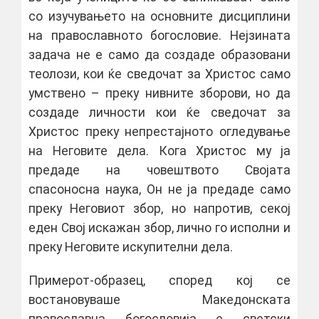
со изучувањето на основните дисциплини
на православното богословие. Нејзината
задача не е само да создаде образовани
теолози, кои ќе сведочат за Христос само
умствено – преку нивните зборови, но да
создаде личности кои ќе сведочат за
Христос преку непрестајното огледување
на Неговите дела. Кога Христос му ја
предаде на човештвото Својата
спасоносна наука, Он не ја предаде само
преку Неговиот збор, но напротив, секој
еден Свој искажан збор, лично го исполни и
преку Неговите искупителни дела.
Примерот-образец, според кој се
востановуваше Македонската