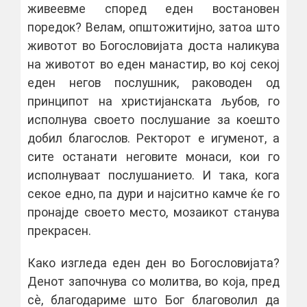
живеевме според еден востановен
поредок? Велам, општожитијно, затоа што
животот во Богословијата доста наликува
на животот во еден манастир, во кој секој
еден негов послушник, раководен од
принципот на христијанската љубов, го
исполнува своето послушание за коешто
добил благослов. Ректорот е игуменот, а
сите останати неговите монаси, кои го
исполнуваат послушанието. И така, кога
секое едно, па дури и најситно камче ќе го
пронајде своето место, мозаикот станува
прекрасен.
Како изгледа еден ден во Богословијата?
Денот започнува со молитва, во која, пред
сѐ, благодариме што Бог благоволил да