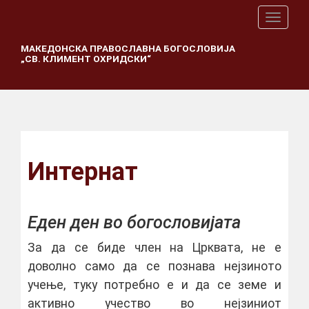
T
o
g
МАКЕДОНСКА ПРАВОСЛАВНА БОГОСЛОВИЈА
„СВ. КЛИМЕНТ ОХРИДСКИ“
g
l
e
n
a
v
i
g
Интернат
a
t
i
o
Еден ден во богословијата
n
За да се биде член на Црквата, не е
доволно само да се познава нејзиното
учење, туку потребно е и да се земе и
активно учество во нејзиниот