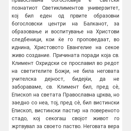
православна богословија е светски
познатиот Светиклиментов универзитет,
кој бил еден од првите образовни
богословски центри на Балканот, за
образовање и воспитување на Христови
следбеници, кои ќе го проповедаат, во
иднина, Христовото Евангелие на секое
живо создание. Причината поради која св.
Климент Охридски се прославил во редот
на светителите Божји, не била неговата
учителска дејност, бидејќи, да не
забораваме, св. Климент бил, пред сѐ,
Епископ на светата Православна црква, но
заедно со неа, тој, пред сѐ, бил вистински
Епископ, вистински пастир на повереното
стадо, кој секогаш својот живот го
жртвувал за своето паство. Неговата вера