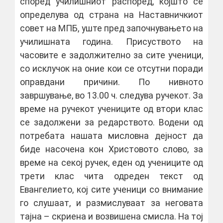
според училишниот распоред, којшто се
определува од страна на Наставничкиот
совет на МПБ, уште пред започнувањето на
училишната година. Присуството на
часовите е задолжително за сите ученици,
со исклучок на оние кои се отсутни поради
оправдани причини. По нивното
завршување, во 13.00 ч. следува ручекот. За
време на ручекот учениците од втори клас
се задолжени за редарството. Водени од
потребата нашата мисловна дејност да
биде насочена кон Христовото слово, за
време на секој ручек, еден од учениците од
трети клас чита одреден текст од
Евангелието, кој сите ученици со внимание
го слушаат, и размислуваат за неговата
тајна – скриена и возвишена смисла. На тој