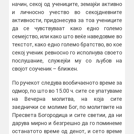
начин, секој од учениците, земајќи активно
и личносно учество во секојдневните
активности, придонесува за тоа учениците
да се чувствуваат како едно големо
семејство, или како што веќе наведовме во
текстот, како едно големо братство, во кое
секој ученик ревносно го исполнува своето
послушание, служејќи му со љубов на
својот соученик – ближен.
По ручекот следува вообичаеното време за
одмор, по што во 15.00 ч. сите се упатуваме
на Вечерна молитва, на која сите
заеднички се молиме Бог, по молитвите на
Пресвета Богородица и сите светии, да ни
дарува мирно и безгрешно да го поминеме
останатото време од денот, и сето време