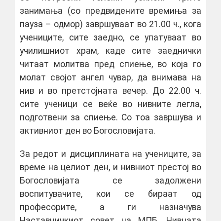
занимања (со предвидените времиња за
пауза – одмор) завршуваат во 21.00 ч., кога
учениците, сите заедно, се упатуваат во
училишниот храм, каде сите заеднички
читаат молитва пред спиење, во која го
молат својот ангел чувар, да внимава на
нив и во претстојната вечер. До 22.00 ч.
сите ученици се веќе во нивните легла,
подготвени за спиење. Со тоа завршува и
активниот ден во Богословијата.
За редот и дисциплината на учениците, за
време на целиот ден, и нивниот престој во
Богословијата се задолжени
воспитувачите, кои се бираат од
професорите, а ги назначува
Наставничкиот совет на МПБ. Нивната