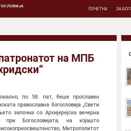
ГОСЛОВИЈА
ПОЧЕТНА
ЗА БО
патронатот на МПБ
хридски“
ионално, по 58. пат, беше прославен
ската православна богословија „Свети
њето започна со Архијерејска вечерна
т при Богословијата, на којашто
Високопреосвештенство, Митрополитот