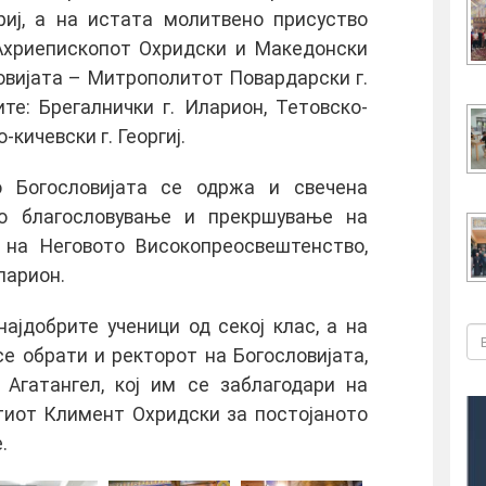
ориј, а на истата молитвено присуство
 Ахриепископот Охридски и Македонски
ловијата – Митрополитот Повардарски г.
те: Брегалнички г. Иларион, Тетовско-
-кичевски г. Георгиј.
о Богословијата се одржа и свечена
со благословување и прекршување на
 на Неговото Високопреосвештенство,
ларион.
ајдобрите ученици од секој клас, а на
се обрати и ректорот на Богословијата,
 Агатангел, кој им се заблагодари на
етиот Климент Охридски за постојаното
.