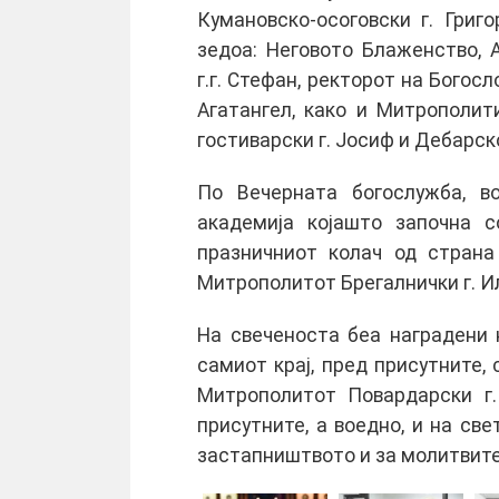
Кумановско-осоговски г. Григ
зедоа: Неговото Блаженство,
г.г. Стефан, ректорот на Богос
Агатангел, како и Митрополити
гостиварски г. Јосиф и Дебарско
По Вечерната богослужба, в
академија којашто започна 
празничниот колач од страна
Митрополитот Брегалнички г. И
На свеченоста беа наградени н
самиот крај, пред присутните, 
Митрополитот Повардарски г.
присутните, а воедно, и на св
застапништвото и за молитвите