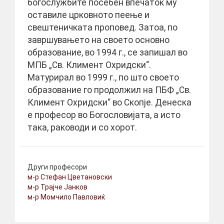
богослужбите посебен впечаток му
оставиле црковното пеење и
свештеничката проповед. Затоа, по
завршувањето на своето основно
образование, во 1994 г., се запишал во
МПБ „Св. Климент Охридски“.
Матурирал во 1999 г., по што своето
образование го продолжил на ПБФ „Св.
Климент Охридски“ во Скопје. Денеска
е професор во Богословијата, а исто
така, раководи и со хорот.
Други професори
м-р Стефан Цветановски
м-р Трајче Јанков
м-р Момчило Павловиќ