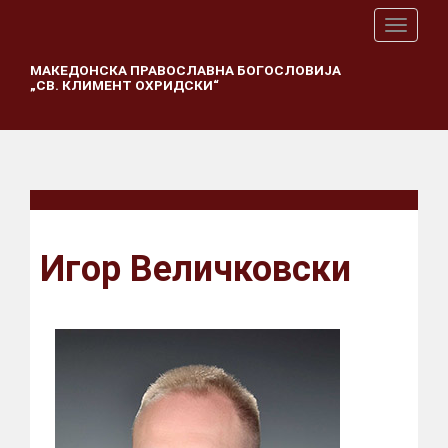
T
o
g
МАКЕДОНСКА ПРАВОСЛАВНА БОГОСЛОВИЈА
„СВ. КЛИМЕНТ ОХРИДСКИ“
g
l
e
n
a
v
i
g
a
Игор Величковски
t
i
o
n