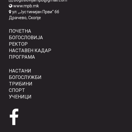
bogoslovijampb@gmail.com
www.mpb.mk
ул: „Јустинијан Први“ бб
Драчево, Скопје
ПОЧЕТНА
БОГОСЛОВИЈА
РЕКТОР
НАСТАВЕН КАДАР
ПРОГРАМА
НАСТАНИ
БОГОСЛУЖБИ
ТРИБИНИ
СПОРТ
УЧЕНИЦИ