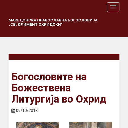
T
o
g
МАКЕДОНСКА ПРАВОСЛАВНА БОГОСЛОВИЈА
„СВ. КЛИМЕНТ ОХРИДСКИ“
g
l
e
n
a
v
i
g
a
Богословите на
t
i
Божествена
o
n
Литургија во Охрид
09/10/2018