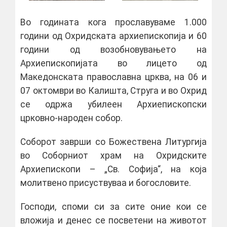
Во годината кога прославуваме 1.000
години од Охридската архиепископија и 60
години од возобновувањето на
Архиепископијата во лицето од
Македонската православна црква, на 06 и
07 октомври во Калишта, Струга и во Охрид
се одржа убилеен Архиепископски
црковно-народен собор.
Соборот заврши со Божествена Литургија
во Соборниот храм на Охридските
Архиепископи – „Св. Софија“, на која
молитвено присуствуваа и богословите.
Господи, споми си за сите оние кои се
вложија и денес се посветени на животот