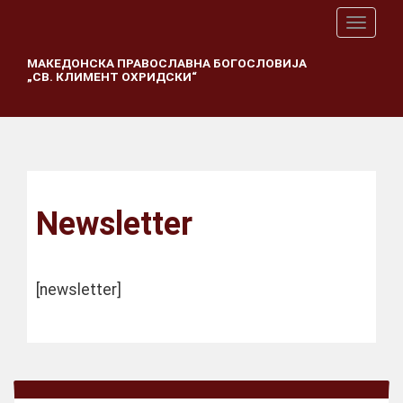
T
o
g
МАКЕДОНСКА ПРАВОСЛАВНА БОГОСЛОВИЈА
„СВ. КЛИМЕНТ ОХРИДСКИ“
g
l
e
n
a
v
i
g
Newsletter
a
t
i
o
[newsletter]
n