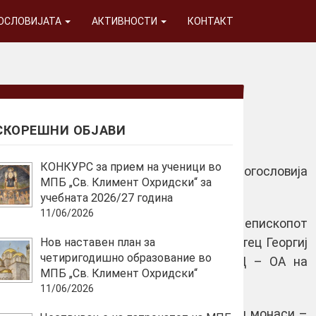
ГОСЛОВИЈАТА
АКТИВНОСТИ
КОНТАКТ
СКОРЕШНИ ОБЈАВИ
КОНКУРС за прием на ученици во
гослови при Македонската православна богословија
МПБ „Св. Климент Охридски“ за
учебната 2026/27 година
11/06/2026
а присутни: Неговото Блаженство, Архиепископот
тот Тетовско-гостиварски г. Јосиф и отец Георгиј
Нов наставен план за
четиригодишно образование во
о, беше и пратеник од Синодот на МПЦ – ОА на
МПБ „Св. Климент Охридски“
11/06/2026
 на Богословијата, како и свештеници и монаси –