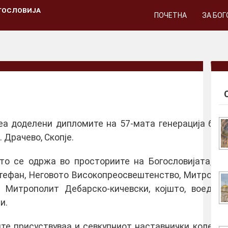
ГОСЛОВИЈА
ПОЧЕТНА
ЗА БО
 беа доделени дипломите на 57-мата генерација бо
 Драчево, Скопје.
што се одржа во просториите на Богословијата, бе
Стефан, Неговото Високопреосвештенство, Митрополи
от Митрополит Дебарско-кичевски, којшто, воедн
и.
е присуствуваа и севкупниот наставнички колегиум