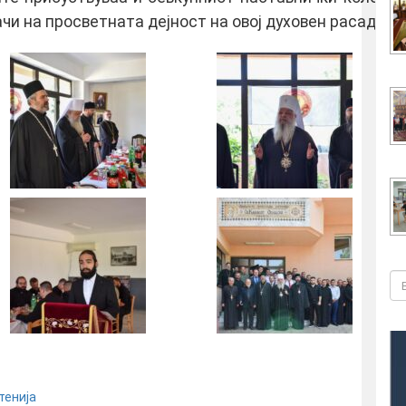
чи на просветната дејност на овој духовен расадник.
тенија