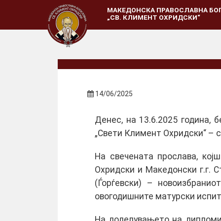
МАКЕДОНСКА ПРАВОСЛАВНА БО
„СВ. КЛИМЕНТ ОХРИДСКИ“
14/06/2025
Денес, на 13.6.2025 година,
„Свети Климент Охридски“ – с.
На свечената прослава, кој
Охридски и Македонски г.г. 
(Ѓорѓевски) – новоизбрани
овогодишните матурски испит
На доделувањето на дипломит