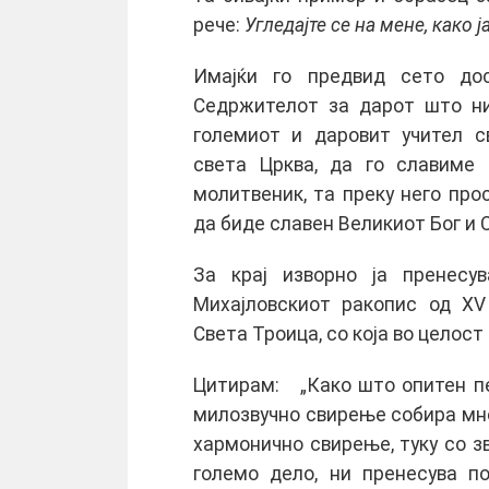
рече:
Угледајте се на мене, како ј
Имајќи го предвид сето до
Седржителот за дарот што ни
големиот и даровит учител с
света Црква, да го славиме 
молитвеник, та преку него про
да биде славен Великиот Бог и 
За крај изворно ја пренесу
Михајловскиот ракопис од XV
Света Троица, со која во целост
Цитирам: „Како што опитен пе
милозвучно свирење собира многу
хармонично свирење, туку со з
големо дело, ни пренесува по