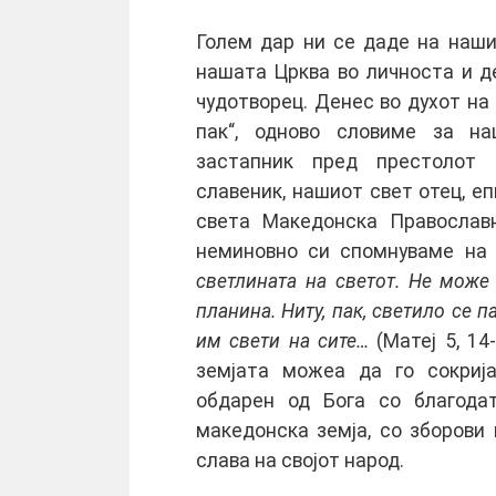
Голем дар ни се даде на наши
нашата Црква во личноста и 
чудотворец. Денес во духот на
пак“, одново словиме за н
застапник пред престолот 
славеник, нашиот свет отец, е
света Македонска Православн
неминовно си спомнуваме на
светлината на светот. Не може
планина. Ниту, пак, светило се п
им свети на сите…
(Матеј 5, 14
земјата можеа да го сокрија
обдарен од Бога со благодат
македонска земја, со зборови 
слава на својот народ.