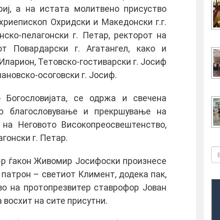
ориј, а на истата молитвено присуство
хриепископ Охридски и Македонски г.г.
ско-пелагонски г. Петар, ректорот на
т Повардарски г. Агатангел, како и
Иларион, Тетовско-гостиварски г. Јосиф
новско-осоговски г. Јосиф.
 Богословијата, се одржа и свечена
со благословување и прекршување на
 на Неговото Високопреосвештенство,
онски г. Петар.
-р ѓакон Живомир Јосифоски произнесе
 патрон – светиот Климент, додека пак,
во на протопрезвитер ставрофор Јован
 восхит на сите присутни.