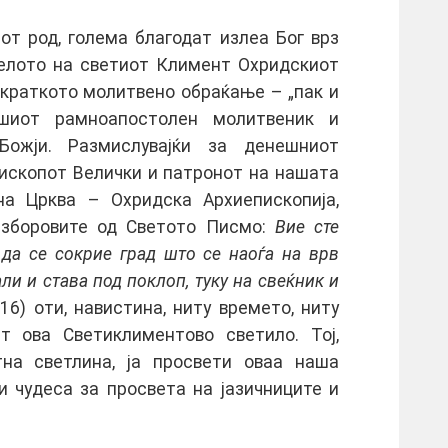
от род, голема благодат излеа Бог врз
делото на светиот Климент Охридскиот
 краткото молитвено обраќање – „пак и
ашиот рамноапостолен молитвеник и
Божји. Размислувајќи за денешниот
пископот Велички и патронот на нашата
а Црква – Охридска Архиепископија,
 зборовите од Светото Писмо:
Вие сте
 да се сокрие град што се наоѓа на врв
али и става под поклоп, туку на свеќник и
-16) оти, навистина, ниту времето, ниту
т ова Светиклиментово светило. Тој,
на светлина, ја просвети оваа наша
и чудеса за просвета на јазичниците и