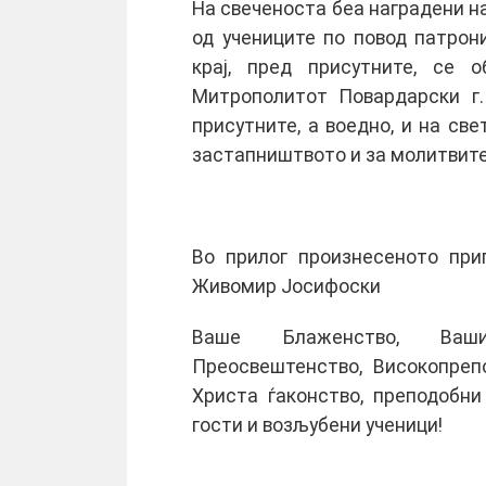
На свеченоста беа наградени н
од учениците по повод патрон
крај, пред присутните, се о
Митрополитот Повардарски г.
присутните, а воедно, и на св
застапништвото и за молитвите
Во прилог произнесеното при
Живомир Јосифоски
Ваше Блаженство, Ваши
Преосвештенство, Високопреп
Христа ѓаконство, преподобни
гости и возљубени ученици!