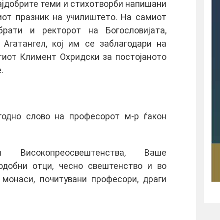
ајдобрите теми и стихотворби напишани
иот празник на училиштето. На самиот
брати и ректорот на Богословијата,
 Агатангел, кој им се заблагодари на
етиот Климент Охридски за постојаното
.
годно слово на професорот м-р ѓакон
 Високопреосвештенства, Ваше
одобни отци, чесно свештенство и во
 монаси, почитувани професори, драги