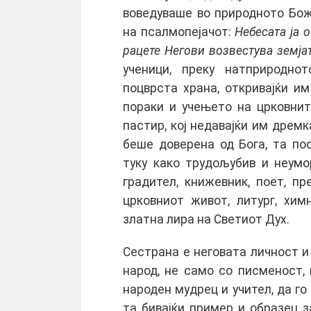
воведуваше во природното Бож
на псалмопејачот:
Небесата ја о
рацете Негови возвестува земј
ученици, преку натприродно
поцврста храна, откривајќи и
пораки и учењето на црковнит
пастир, кој недавајќи им дремк
беше доверена од Бога, та по
туку како трудољубив и неумо
градител, книжевник, поет, п
црковниот живот, литург, хи
златна лирa на Светиот Дух.
Сестрана е неговата личност и
народ, не само со писменост,
народен мудрец и учител, да го
та бивајќи пример и образец 