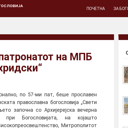
ГОСЛОВИЈА
ПОЧЕТНА
ЗА БО
патронатот на МПБ
хридски“
ионално, по 57-ми пат, беше прославен
ската православна богословија „Свети
њето започна со Архијерејска вечерна
т при Богословијата, на којашто
Високопреосвештенство, Митрополитот