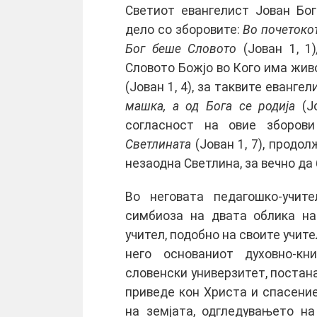
Светиот евангелист Јован Бог
дело со зборовите:
Во почетоко
Бог беше Словото
(Јован 1, 1)
Словото Божјо во Кого има жив
(Јован 1, 4), за таквите еванге
машка, а од Бога се родија
(Јо
согласност на овие зборо
Светлината
(Јован 1, 7), продо
незаодна Светлина, за вечно да
Во неговата педагошко-учит
симбиоза на двата облика на
учител, подобно на своите учите
него основаниот духовно-к
словенски универзитет, постана з
приведе кон Христа и спасение
на земјата, одгледувањето н