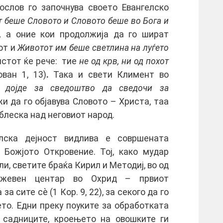
ослов го започнува своето Евангелско
т беше Словото и Словото беше во Бога и
,
а оние кои продолжија да го шират
от и
Животот им беше светлина на луѓето
листот ќе рече: тие
не од крв, ни од похот
ван 1, 13)
.
Така и свети Климент во
ви
дојде за сведоштво да сведочи за
лжи да го објавува Словото – Христа, таа
 блеска над неговиот народ.
елска дејност видлива е совршената
 Божјото Откровение. Тој, како мудар
ли, светите браќа Кирил и Методиј, во од
нижевен центар во Охрид – првиот
а сите сѐ (1 Кор. 9, 22), за секого да го
то. Едни преку поуките за обработката
а садниците, кроењето на овошките ги