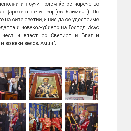
исполни и поучи, голем ќе се нарече во
о Царството е и овој (св. Климент). По
е на сите светии, и ние да се удостоиме
одатта и човекољубието на Господ Исус
, чест и власт со Светиот и Благ и
и во веки веков. Амин“.