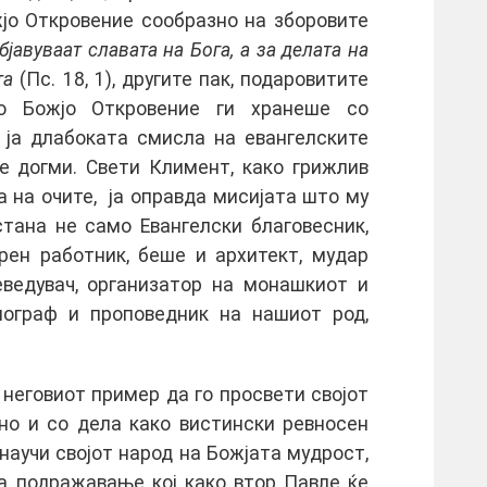
јо Откровение сообразно на зборовите
бјавуваат славата на Бога, а за делата на
ата
(Пс. 18, 1), другите пак, подаровитите
то Божјо Откровение ги хранеше со
м ја длабоката смисла на евангелските
е догми. Свети Климент, како грижлив
а на очите, ја оправда мисијата што му
стана не само Евангелски благовесник,
рен работник, беше и архитект, мудар
реведувач, организатор на монашкиот и
многраф и проповедник на нашиот род,
 неговиот пример да го просвети својот
 но и со дела како вистински ревносен
 научи својот народ на Божјата мудрост,
за подражавање кој како втор Павле ќе