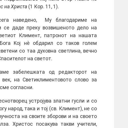
ас на Христа
(1 Кор. 11, 1).
сега наведено, Му благодариме на
 се даде преку возвишеното дело на
ветиот Климент, патронот на нашата
Бога Kој нѐ обдарил со таков голем
светени со таа духовна светлина, вечно
Спасителот на светот.
ваме забелешката од редакторот на
 век, на Светиклиментовото слово за
 сме согласни.
снотворец устројува златни гусли и со
 народ, така и тој (св. Климент), не со
вучноста на своите зборови и на своето
лза. Христос посакува такви учители,