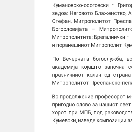
Кумановско-осоговски г. Григ
зедоа: Неговото Блаженство, А
Стефан, Митрополитот Преспан
Богословијата – Митрополито
Митрополитите: Брегалнички г. 
и поранешниот Митрополит Кума
По Вечерната богослужба, во
академија којашто започна 
празничниот колач од страна
Митрополитот Преспанско-пелаг
Во продолжение професорот м
пригодно слово за нашиот свет
хорот при МПБ, под раководст
Кумевски, изведе композиции за