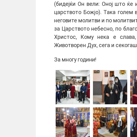
(бидејќи Он вели: Оној што ќе 
царството Божјо). Така голем в
неговите молитви и по молитвит
за Царството небесно, по благ
Христос, Кому нека е слава
Животворен Дух, сега и секогаш 
За многу години!