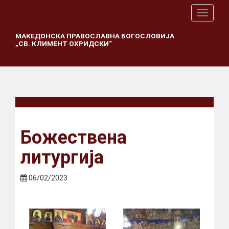
T
o
g
МАКЕДОНСКА ПРАВОСЛАВНА БОГОСЛОВИЈА
„СВ. КЛИМЕНТ ОХРИДСКИ“
g
l
e
n
a
v
i
g
a
Божествена
t
i
литургија
o
n
06/02/2023