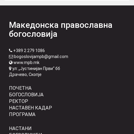
Македонска православна
богословија
+389 2 279 1086
bogoslovijampb@gmail.com
www.mpb.mk
ул: „Јустинијан Први“ бб
Драчево, Скопје
ПОЧЕТНА
БОГОСЛОВИЈА
РЕКТОР
НАСТАВЕН КАДАР
ПРОГРАМА
НАСТАНИ