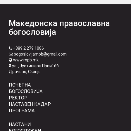
Македонска православна
богословија
+389 2 279 1086
bogoslovijampb@gmail.com
www.mpb.mk
ул: „Јустинијан Први“ бб
Драчево, Скопје
ПОЧЕТНА
БОГОСЛОВИЈА
РЕКТОР
НАСТАВЕН КАДАР
ПРОГРАМА
НАСТАНИ
БОГОСЛУЖБИ