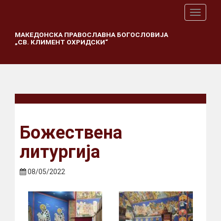
T
o
g
МАКЕДОНСКА ПРАВОСЛАВНА БОГОСЛОВИЈА
„СВ. КЛИМЕНТ ОХРИДСКИ“
g
l
e
n
a
v
i
g
a
Божествена
t
i
литургија
o
n
08/05/2022