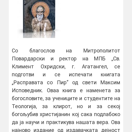
Со благослов на Митрополитот
Повардарски и ректор на МПБ ,,Св.
Климент Охридски, г. Агатангел, се
подготви и се испечати книгата
„Расправата со Пир“ од свети Максим
Исповедник. Оваа книга е наменета за
богословите, за учениците и студентите на
Теологија, за клирот, но и за секој
богољубив христијанин кој сака подлабоко
да ја научи и практикува нашата вера. Ова
најново издание од издавачката дејност