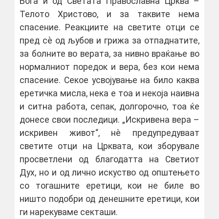
Бога и од Светата Православна Црква –
Телото Христово, и за таквите нема
спасение. Реакциите на светите отци се
пред сѐ од љубов и грижа за отпаднатите,
за болните во верата, за нивно враќање во
нормалниот поредок и вера, без кои нема
спасение. Секое усвојување на било каква
еретичка мисла, нека е тоа и некоја наивна
и ситна работа, сепак, долгорочно, тоа ќе
донесе свои последици. „Искривена вера –
искривен живот“, нѐ предупредуваат
светите отци на Црквата, кои зборувале
просветлени од благодатта на Светиот
Дух, но и од лично искуство од општењето
со тогашните еретици, кои не биле во
ништо подобри од денешните еретици, кои
ги нарекуваме секташи.