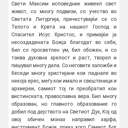
Свети Максим исповедник живеел свет
живот, со многу подвизи, со учество во
Светата Литургија, причестувајќи се со
Телото и Крвта на нашиот Господ и
Спасител Исус Христос, и примајќи ја
несоздадената Божја благодат во себе,
бил со просветлен ум, бил обожен, и со
таква духовна зрелост и раст, творел и
пишувал многу дела. Со неговите заложби и
беседи многу христијани кои паднале во
некоја ерес, меѓу кои имало и свештеници и
архиереи, самиот тој ги преобратил кон
вистинската, православна вера. Бил многу
образован, но главното образование го
добил под дејството на Светиот Дух, Кој од
овој обичен монах направил харфа,
инструмент Божји, преку кого Самиот Бог