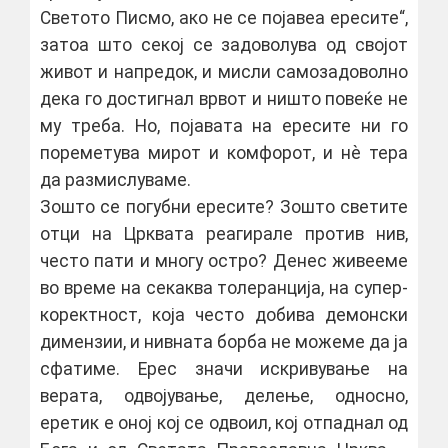
Светото Писмо, ако не се појавеа ересите“,
затоа што секој се задоволува од својот
живот и напредок, и мисли самозадоволно
дека го достигнал врвот и ништо повеќе не
му треба. Но, појавата на ересите ни го
пореметува мирот и комфорот, и нѐ тера
да размислуваме.
Зошто се погубни ересите? Зошто светите
отци на Црквата реагирале против нив,
често пати и многу остро? Денес живееме
во време на секаква толеранција, на супер-
коректност, која често добива демонски
димензии, и нивната борба не можеме да ја
сфатиме. Ерес значи искривување на
верата, одвојување, делење, односно,
еретик е оној кој се одвоил, кој отпаднал од