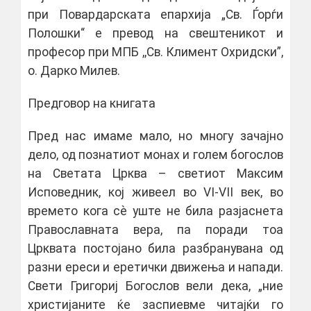
при Повардарската епархија „Св. Ѓорѓи
Полошки“ е превод на свештеникот и
професор при МПБ ,,Св. Климент Охридски”,
о. Дарко Милев.
Предговор на книгата
Пред нас имаме мало, но многу зачајно
дело, од познатиот монах и голем богослов
на Светата Црква – светиот Максим
Исповедник, кој живеел во VI-VII век, во
времето кога сѐ уште не била разјаснета
Православната вера, па поради тоа
Црквата постојано била разбранувана од
разни ереси и еретички движења и напади.
Свети Григориј Богослов вели дека, „ние
христијаните ќе заспиевме читајќи го