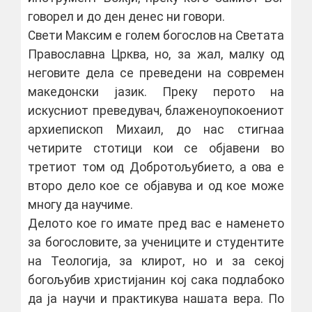
говорел и до ден денес ни говори.
Свети Максим е голем богослов на Светата
Православна Црква, но, за жал, малку од
неговите дела се преведени на современ
македонски јазик. Преку перото на
искусниот преведувач, блаженоупокоениот
архиепископ Михаил, до нас стигнаа
четирите стотици кои се објавени во
третиот том од Добротољубието, а ова е
второ дело кое се објавува и од кое може
многу да научиме.
Делото кое го имате пред вас е наменето
за богословите, за учениците и студентите
на Теологија, за клирот, но и за секој
богољубив христијанин кој сака подлабоко
да ја научи и практикува нашата вера. По