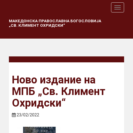
T
o
g
МАКЕДОНСКА ПРАВОСЛАВНА БОГОСЛОВИЈА
„СВ. КЛИМЕНТ ОХРИДСКИ“
g
l
e
n
a
v
i
g
a
Ново издание на
t
i
МПБ „Св. Климент
o
n
Охридски“
23/02/2022