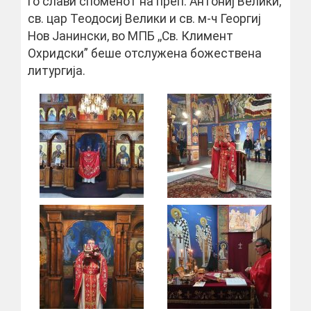
го слави споменот на преп. Антониј Велики,
св. цар Теодосиј Велики и св. м-ч Георгиј
Нов Јанински, во МПБ ,,Св. Климент
Охридски” беше отслужена божествена
литургија.