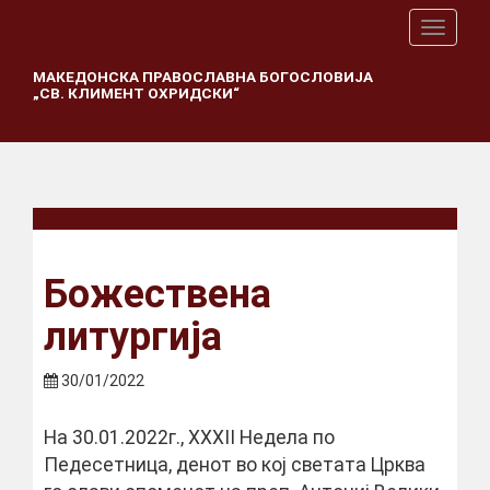
T
o
g
МАКЕДОНСКА ПРАВОСЛАВНА БОГОСЛОВИЈА
„СВ. КЛИМЕНТ ОХРИДСКИ“
g
l
e
n
a
v
i
g
a
Божествена
t
i
литургија
o
n
30/01/2022
На 30.01.2022г., XXXII Недела по
Педесетница, денот во кој светата Црква