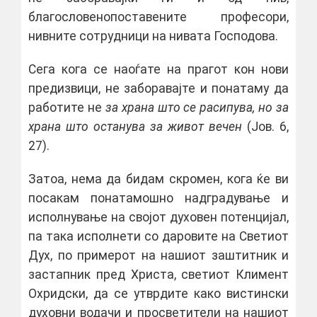
благословенопоставените професори,
нивните сотрудници на нивата Господова.
Сега кога се наоѓате на прагот кон нови
предизвици, не заборавајте и понатаму да
работите не
за храна што се расипува, но за
храна што останува за живот вечен
(Јов. 6,
27).
Затоа, нема да бидам скромен, кога ќе ви
посакам понатамошно надградување и
исполнување на својот духовен потенцијал,
па така исполнети со даровите на Светиот
Дух, по примерот на нашиот заштитник и
застапник пред Христа, светиот Климент
Охридски, да се утврдите како вистински
духовни водачи и просветители на нашиот