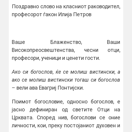
Поздравно слово на класниот раководител,
професорот ѓакон Илија Петров
Ваше Блаженство, Ваши
Високопреосвештенства, чесни отци,
професори, ученици и ценети гости.
Ако си богослов
,
ќе се молиш вистински, а
ако се молиш вистински тогаш си богослов
– вели ава Евагриј Понтијски.
Поимот богословие, односно богослов, е
јасно дефиниран од светите Отци на
Црквата. Според нив, богослови се оние
личности, кои, преку постојаниот духовен и