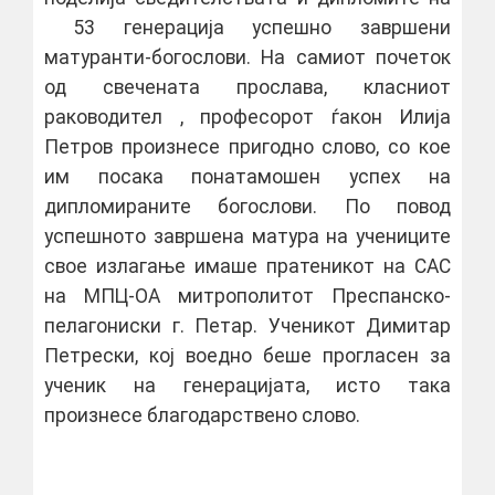
53 генерација успешно завршени
матуранти-богослови. На самиот почеток
од свечената прослава, класниот
раководител , професорот ѓакон Илија
Петров произнесе пригодно слово, со кое
им посака понатамошен успех на
дипломираните богослови. По повод
успешното завршена матура на учениците
свое излагање имаше пратеникот на САС
на МПЦ-ОА митрополитот Преспанско-
пелагониски г. Петар. Ученикот Димитар
Петрески, кој воедно беше прогласен за
ученик на генерацијата, исто така
произнесе благодарствено слово.