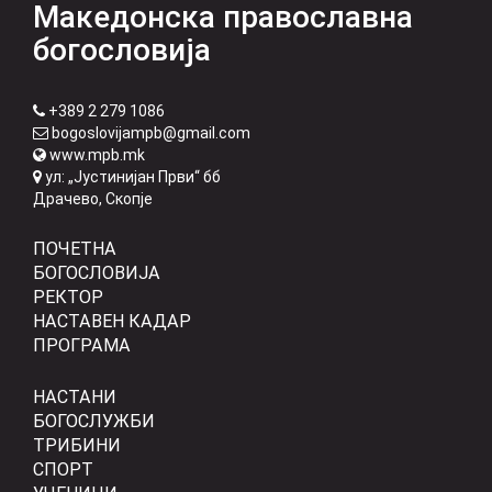
Македонска православна
богословија
+389 2 279 1086
bogoslovijampb@gmail.com
www.mpb.mk
ул: „Јустинијан Први“ бб
Драчево, Скопје
ПОЧЕТНА
БОГОСЛОВИЈА
РЕКТОР
НАСТАВЕН КАДАР
ПРОГРАМА
НАСТАНИ
БОГОСЛУЖБИ
ТРИБИНИ
СПОРТ