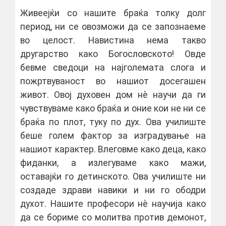
Живеејќи со нашите браќа толку долг
период, ни се овозможи да се запознаеме
во целост. Навистина нема такво
другарство како Богословското! Овде
бевме сведоци на најголемата слога и
пожртвуваност во нашиот досегашен
живот. Овој духовен дом нѐ научи да ги
чувствуваме како браќа и оние кои не ни се
браќа по плот, туку по дух. Ова училиште
беше голем фактор за изградување на
нашиот карактер. Влеговме како деца, како
фиданки, а излегуваме како мажи,
оставајќи го детинското. Ова училиште ни
создаде здрави навики и ни го ободри
духот. Нашите професори нѐ научија како
да се бориме со молитва против демонот,