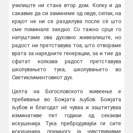
училиште ни стана втор дом. Колку и да
сакавме да си заминеме од овде, сепак, на
крајот не ни се разделува после сѐ што
сме поминале заедно. Со тажно срце го
напуштаме ова духовно живеалиште, но
радост ни претставува тоа, што отвораме
врата за наредните генерации, за и тие да
сфатат колкава радост претставува
школувањето тука, школувањето во
Светиклиментовиот дух.
Целта на Богословското живеење е
пребивање во Божјата љубов. Божјата
љубов и благодат нѐ чуваа и заштитуваа
изминативе пет години од секакви
искушенија. Тука пребродувајќи ги сите
искушенија, премногу ја чувствувавме