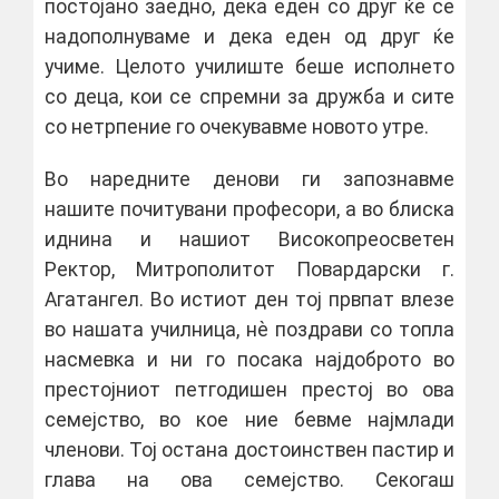
постојано заедно, дека еден со друг ќе се
надополнуваме и дека еден од друг ќе
учиме. Целото училиште беше исполнето
со деца, кои се спремни за дружба и сите
со нетрпение го очекувавме новото утре.
Во наредните денови ги запознавме
нашите почитувани професори, а во блиска
иднина и нашиот Високопреосветен
Ректор, Митрополитот Повардарски г.
Агатангел. Во истиот ден тој првпат влезе
во нашата училница, нѐ поздрави со топла
насмевка и ни го посака најдоброто во
престојниот петгодишен престој во ова
семејство, во кое ние бевме најмлади
членови. Тој остана достоинствен пастир и
глава на ова семејство. Секогаш