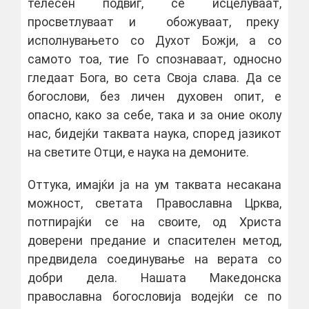
телесен подвиг, се исцелуваат,
просветлуваат и обожуваат, преку
исполнувањето со Духот Божји, а со
самото тоа, тие Го спознаваат, односно
гледаат Бога, во сета Своја слава. Да се
богослови, без личен духовен опит, е
опасно, како за себе, така и за оние околу
нас, бидејќи таквата наука, според јазикот
на светите Отци, е наука на демоните.
Оттука, имајќи ја на ум таквата несакана
можност, светата Православна Црква,
потпирајќи се на своите, од Христа
доверени предание и спасителен метод,
предвидела соединување на верата со
добри дела. Нашата Македонска
православна богословија водејќи се по