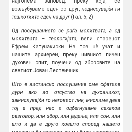
најголема заповед, преку која, се
возљубуваме еден со друг,
поднесувајќи ги
тешкотиите еден на друг
(Гал. 6, 2)
Од послушанието се раѓа молитвата, а од
молитвата – теологијата
, вели старецот
Ефрем Катунакиски. На тоа нѐ учат и
нашите архиереи, преку нивниот личен
духовен опит, поучени од зборовите на
светиот Јован Лествичник:
Што е вистинско послушание сме сфатиле
дури ако во отсуство на духовникот,
замислувајќи го неговиот лик, мислиме дека
тој е пред нас и одбегнуваме секаков
разговор, или збор, или јадење, или сон, или
што и да е друго коешто според нашето