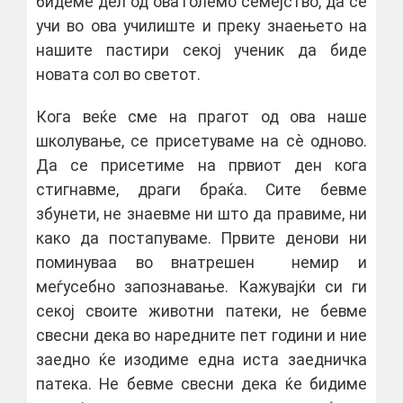
бидеме дел од ова големо семејство, да се
учи во ова училиште и преку знаењето на
нашите пастири секој ученик да биде
новата сол во светот.
Кога веќе сме на прагот од ова наше
школување, се присетуваме на сѐ одново.
Да се присетиме на првиот ден кога
стигнавме, драги браќа. Сите бевме
збунети, не знаевме ни што да правиме, ни
како да постапуваме. Првите денови ни
поминуваа во внатрешен немир и
меѓусебно запознавање. Кажувајќи си ги
секој своите животни патеки, не бевме
свесни дека во наредните пет години и ние
заедно ќе изодиме една иста заедничка
патека. Не бевме свесни дека ќе бидиме