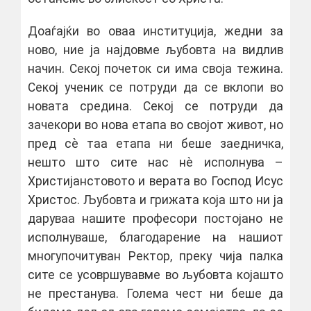
Доаѓајќи во оваа институција, жедни за
ново, ние ја најдовме љубовта на видлив
начин. Секој почеток си има своја тежина.
Секој ученик се потруди да се вклопи во
новата средина. Секој се потруди да
зачекори во нова етапа во својот живот, но
пред сѐ таа етапа ни беше заедничка,
нешто што сите нас нѐ исполнува –
Христијанстовото и верата во Господ Исус
Христос. Љубовта и грижата која што ни ја
даруваа нашите професори постојано не
исполнуваше, благодарение на нашиот
многупочитуван Ректор, преку чија палка
сите се усовршувавме во љубовта којашто
не престанува. Голема чест ни беше да