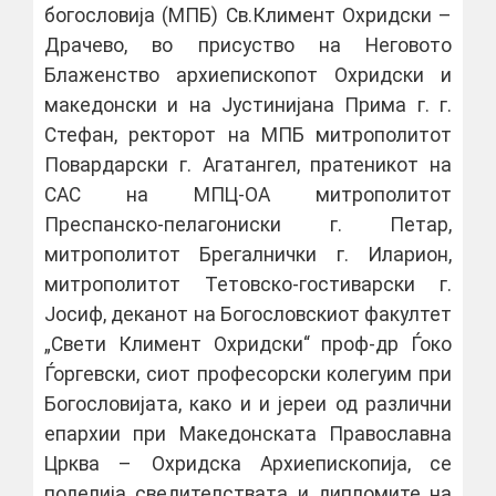
богословија (МПБ) Св.Климент Охридски –
Драчево, во присуство на Неговото
Блаженство архиепископот Охридски и
македонски и на Јустинијана Прима г. г.
Стефан, ректорот на МПБ митрополитот
Повардарски г. Агатангел, пратеникот на
САС на МПЦ-ОА митрополитот
Преспанско-пелагониски г. Петар,
митрополитот Брегалнички г. Иларион,
митрополитот Тетовско-гостиварски г.
Јосиф, деканот на Богословскиот факултет
„Свети Климент Охридски“ проф-др Ѓоко
Ѓоргевски, сиот професорски колегуим при
Богословијата, како и и јереи од различни
епархии при Македонската Православна
Црква – Охридска Архиепископија, се
поделија сведителствата и дипломите на