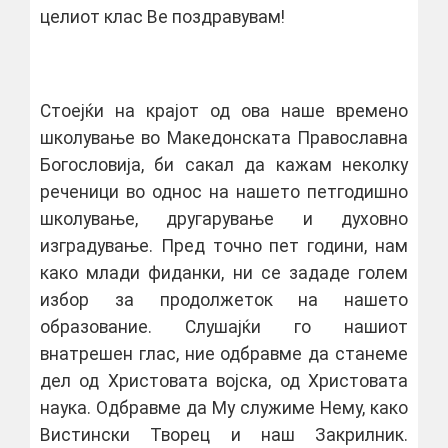
целиот клас Ве поздравувам!
Стоејќи на крајот од ова наше времено
школување во Македонската Православна
Богословија, би сакал да кажам неколку
реченици во однос на нашето петгодишно
школување, другарување и духовно
изградување. Пред точно пет години, нам
како млади фиданки, ни се зададе голем
избор за продолжеток на нашето
образование. Слушајќи го нашиот
внатрешен глас, ние одбравме да станеме
дел од Христовата војска, од Христовата
наука. Одбравме да Му служиме Нему, како
Вистински Творец и наш Закрилник.