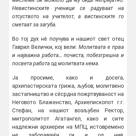
мислење би можело да му биде непријатно.
Невистинските ученици се радуваат на
отсуството на учителот, а вистинските го
сметаат за загуба.
Во тој дух нѐ поучува и нашиот свет отец
Гаврил Велички, кој вели:
Молитвата е прва
и најважна работа… почиста, побезгрешна и
посвета работа од молитвата нема
.
Ја просиме, како и досега,
архипастирската грижа, љубов, молитвено
застапништво и сѐсрдна пожртвуваност на
Неговото Блаженство, Архиепископот г.г.
Стефан, на нашиот возљубен Ректор,
митрополитот Агатангел, како и сите
надлежни архиереи на МПЦ, истовремено
не заборавајќи ги и од нив,