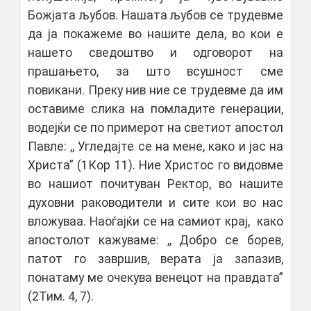
Божјата љубов. Нашата љубов се трудевме
да ја покажеме во нашите дела, во кои е
нашето сведоштво и одговорот на
прашањето, за што всушност сме
повикани. Преку нив ние се трудевме да им
оставиме слика на помладите генерации,
водејќи се по примерот на светиот апостол
Павле: ,, Угледајте се на мене, како и јас на
Христа” (1Кор 11). Ние Христос го видовме
во нашиот почитуван Ректор, во нашите
духовни раководители и сите кои во нас
вложуваа. Наоѓајќи се на самиот крај, како
апостолот кажуваме: ,, Добро се борев,
патот го завршив, верата ја запазив,
понатаму ме очекува венецот на правдата”
(2Тим. 4, 7).