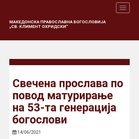
T
o
g
МАКЕДОНСКА ПРАВОСЛАВНА БОГОСЛОВИЈА
„СВ. КЛИМЕНТ ОХРИДСКИ“
g
l
e
n
a
v
i
g
a
Свечена прослава по
t
i
повод матурирање
o
n
на 53-та генерација
богослови
14/06/2021