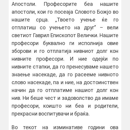
Апостоли. Професорите беа нашите
апостоли, кои го посеаја Словото Божјо во
нашите срца. ,,Твоето учење ќе го
отплатиш со учењето на друг” – вели
светиот Гаврил Епископот Велички. Нашите
професори буквално ги исполнија овие
зборови и го отплатија нивниот долг кон
нивните професори. И ние одејќи по
нивните стапки, да го пренесуваме нашето
знаење насекаде, да го расееме нивното
слово насекаде, па и ние, на достоинствен
начин да го отплатиме нашиот долг кон
нив. Ни беше чест и задоволство да имаме
професори, коишто ни беа и родители,
прекрасни воспитувачи и браќа.
Во текот на изминативе години ова