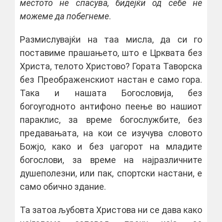
местото не спасува, бидејќи од себе не
можеме да побегнеме
.
Размислувајќи на таа мисла, да си го
поставиме прашањето, што е Црквата без
Христа, телото Христово? Гората Таворска
без Преображенскиот настан е само гора.
Така и нашата Богословија, без
богоугодното антифоно пеење во нашиот
параклис, за време богослужбите, без
предавањата, на кои се изучува словото
Божјо, како и без џагорот на младите
богослови, за време на најразличните
душеполезни, или пак, спортски настани, е
само обично здание.
Та затоа љубовта Христова ни се дава како