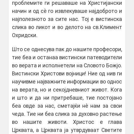
проблемите ги решаваше на Христијански
начин и од сѐ го извлекуваше најдоброто и
најполезното за сите нас. Тој е вистинска
слика во ликот и во делото на св.Климент
Охридски.
Што се однесува пак до нашите професори,
тие беа и останаа вистински патеводители
во верата и исполнетели на Словото Божјо.
Вистински Христови војници! Ние од нив ги
научивме најважните информации во однос
на верата, но и секојдневниот живот. Кога
и што и да ни притребаше, тие постојано
беа овде за нас, сметајќи нѐ нам за свои
чеда. Тие ни беа слика за духовно растење
во нашите животи. Христос е глава
Црквата, а Црквата ја утврдуваат Светите