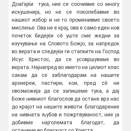
Доаѓајќи тука, ние се соочивме со многу
искушенија, но не се поколебавме во
нашиот избор и не го променивме своето
мислење. Ова не е крај, ова е само еден нов
почеток бидејќи сѐ уште сме жедни за
изучување на Словото Божјо, за напредок
во верата и следејќи ги стапките на Господ
Исус Христос, да се усовршуваме во
верата. Најнапред во името на целиот клас
сакам да се заблагодарам на нашите
архиереи, пастири, кои, пред сѐ ни
овозможија да се запишеме тука, а дај
Боже нивниот благослов да остане врз нас
до крајот на нашите животи. Благодарение
на нивната љубов и пожртвуваност, ние ја
добивме најголемата благодат, да
останеме во блискост со Христа.