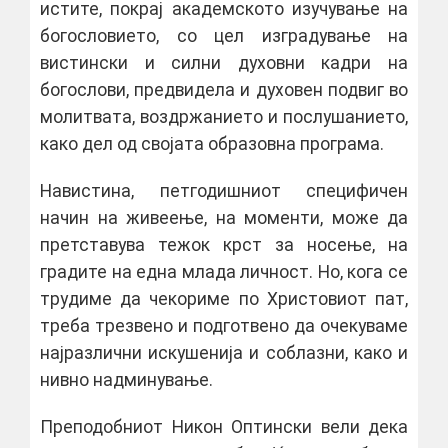
истите, покрај академското изучување на
богословието, со цел изградување на
вистински и силни духовни кадри на
богослови, предвидела и духовен подвиг во
молитвата, воздржанието и послушанието,
како дел од својата образовна програма.
Навистина, петгодишниот специфичен
начин на живеење, на моменти, може да
претставува тежок крст за носење, на
градите на една млада личност. Но, кога се
трудиме да чекориме по Христовиот пат,
треба трезвено и подготвено да очекуваме
најразлични искушенија и соблазни, како и
нивно надминување.
Преподобниот Никон Оптински вели дека