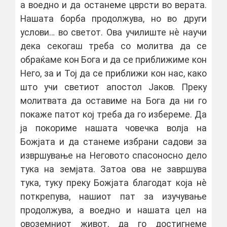
а воедно и да останеме цврсти во верата.
Нашата борба продолжува, но во други
услови… во светот. Ова училиште нѐ научи
дека секогаш треба со молитва да се
обраќаме кон Бога и да се приближиме кон
Него, за и Тој да се приближи кон нас, како
што учи светиот апостол Јаков. Преку
молитвата да оставиме на Бога да ни го
покаже патот кој треба да го избереме. Да
ја покориме нашата човечка волја на
Божјата и да станеме избрани садови за
извршување на Неговото спасоносно дело
тука на земјата. Затоа ова не завршува
тука, туку преку Божјата благодат која нѐ
поткрепува, нашиот пат за изучување
продолжува, а воедно и нашата цел на
овоземниот живот, да го достигнеме