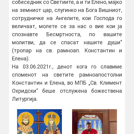
собеседник со Светиите, а и ти Елено, мајко
на земниот цар, слугинко на Бога Вишниот,
сотрудничке на Ангелите, кои Господа го
величаат, молете се за нас о вие кои ја
спознавте Бесмртноста, по вашите
молитви, да се спасат нашите души“
(тропар на св. рамноап. Константин и
Елена).
На 03.06.2021г., денот кога го славиме
споменот на светите рамноапостолни
Константин и Елена, во МПБ „Св. Климент
Охридски“ беше отслужена божествена
Литургија.