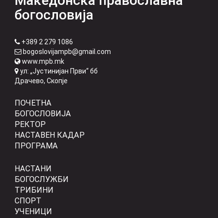
Македонска православна
богословија
+389 2 279 1086
bogoslovijampb@gmail.com
www.mpb.mk
ул: „Јустинијан Први“ бб
Драчево, Скопје
ПОЧЕТНА
БОГОСЛОВИЈА
РЕКТОР
НАСТАВЕН КАДАР
ПРОГРАМА
НАСТАНИ
БОГОСЛУЖБИ
ТРИБИНИ
СПОРТ
УЧЕНИЦИ