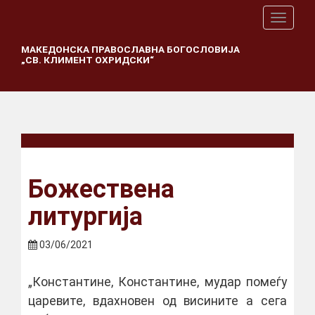
T
o
g
МАКЕДОНСКА ПРАВОСЛАВНА БОГОСЛОВИЈА
„СВ. КЛИМЕНТ ОХРИДСКИ“
g
l
e
n
a
v
i
g
a
Божествена
t
i
литургија
o
n
03/06/2021
„Константине, Константине, мудар помеѓу
царевите, вдахновен од висините а сега