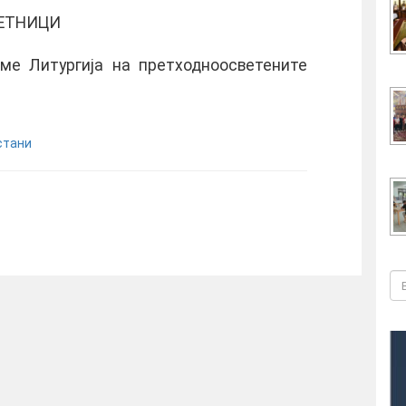
ЦВЕТНИЦИ
ме Литургија на претходноосветените
стани