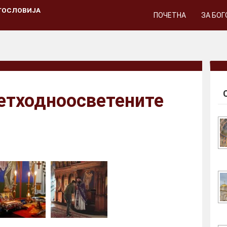
ГОСЛОВИЈА
ПОЧЕТНА
ЗА БО
ретходноосветените