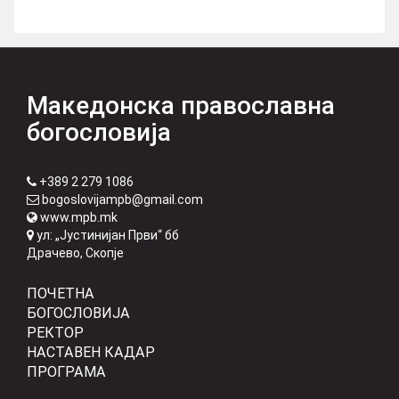
Македонска православна
богословија
+389 2 279 1086
bogoslovijampb@gmail.com
www.mpb.mk
ул: „Јустинијан Први“ бб
Драчево, Скопје
ПОЧЕТНА
БОГОСЛОВИЈА
РЕКТОР
НАСТАВЕН КАДАР
ПРОГРАМА