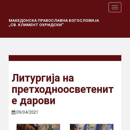
T
o
g
МАКЕДОНСКА ПРАВОСЛАВНА БОГОСЛОВИЈА
„СВ. КЛИМЕНТ ОХРИДСКИ“
g
l
e
n
a
v
i
g
a
Литургија на
t
i
претходноосветенит
o
n
е дарови
09/04/2021