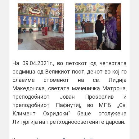
На 09.04.2021г., во петокот од четвртата
седмица од Великиот пост, денот во кој го
славиме споменот на св. Лидија
Македонска, светата маченичка Матрона,
преподобниот Јован Проѕорлив и
преподобниот Пафнутиј, во МПБ „Св.
Климент Охридски“ беше отслужена
Литургија на претходноосветените дарови.