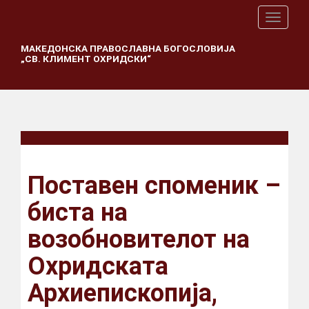
T
o
g
МАКЕДОНСКА ПРАВОСЛАВНА БОГОСЛОВИЈА
„СВ. КЛИМЕНТ ОХРИДСКИ“
g
l
e
n
a
v
i
g
a
Поставен споменик –
t
i
биста на
o
n
возобновителот на
Охридската
Архиепископија,