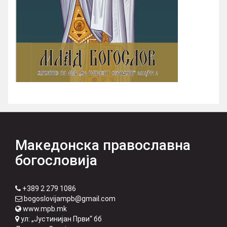
Македонска православна
богословија
+389 2 279 1086
bogoslovijampb@gmail.com
www.mpb.mk
ул: „Јустинијан Први“ бб