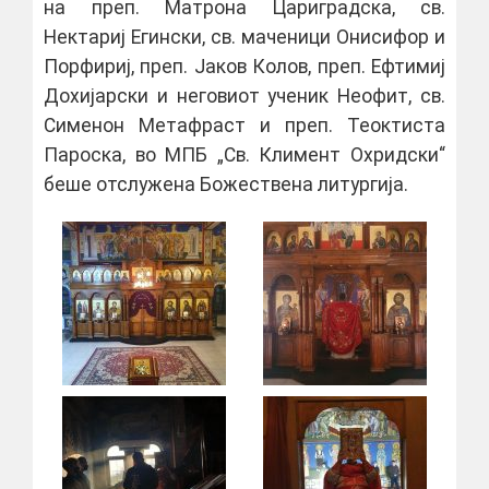
на преп. Матрона Цариградска, св.
Нектариј Егински, св. маченици Онисифор и
Порфириј, преп. Јаков Колов, преп. Ефтимиј
Дохијарски и неговиот ученик Неофит, св.
Сименон Метафраст и преп. Теоктиста
Пароска, во МПБ „Св. Климент Охридски“
беше отслужена Божествена литургија.