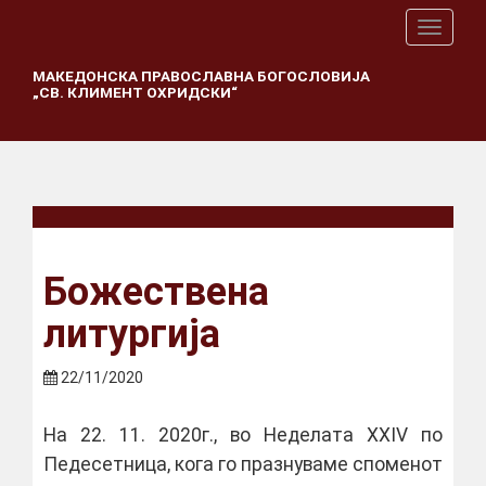
T
o
g
МАКЕДОНСКА ПРАВОСЛАВНА БОГОСЛОВИЈА
„СВ. КЛИМЕНТ ОХРИДСКИ“
g
l
e
n
a
v
i
g
a
Божествена
t
i
литургија
o
n
22/11/2020
На 22. 11. 2020г., во Неделата XXIV по
Педесетница, кога го празнуваме споменот