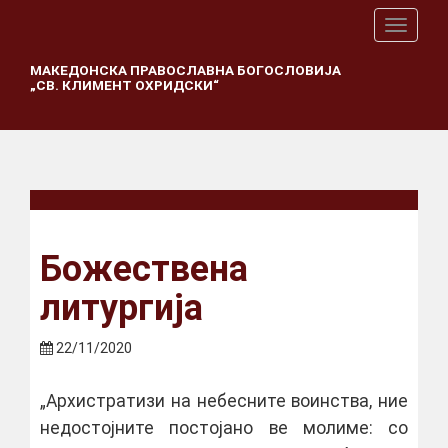
T
o
g
МАКЕДОНСКА ПРАВОСЛАВНА БОГОСЛОВИЈА
„СВ. КЛИМЕНТ ОХРИДСКИ“
g
l
e
n
a
v
i
g
a
Божествена
t
i
литургија
o
n
22/11/2020
„Архистратизи на небесните воинства, ние
недостојните постојано ве молиме: со