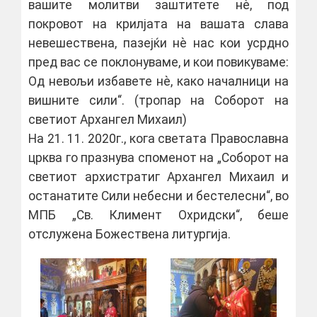
вашите молитви заштитете нѐ, под
покровот на крилјата на вашата слава
невешествена, пазејќи нѐ нас кои усрдно
пред вас се поклонуваме, и кои повикуваме:
Од невољи избавете нѐ, како началници на
вишните сили“. (тропар на Соборот на
светиот Архангел Михаил)
На 21. 11. 2020г., кога светата Православна
црква го празнува споменот на „Соборот на
светиот архистратиг Архангел Михаил и
останатите Сили небесни и бестелесни“, во
МПБ „Св. Климент Охридски“, беше
отслужена Божествена литургија.