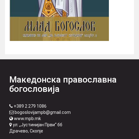
Македонска православна
богословија
+389 2 279 1086
bogoslovijampb@gmail.com
www.mpb.mk
ул: „Јустинијан Први“ бб
Драчево, Скопје