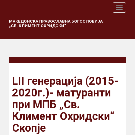
T
o
g
МАКЕДОНСКА ПРАВОСЛАВНА БОГОСЛОВИЈА
„СВ. КЛИМЕНТ ОХРИДСКИ“
g
l
e
n
a
v
i
g
a
LII генерација (2015-
t
i
2020г.)- матуранти
o
n
при МПБ „Св.
Климент Охридски“
Скопје