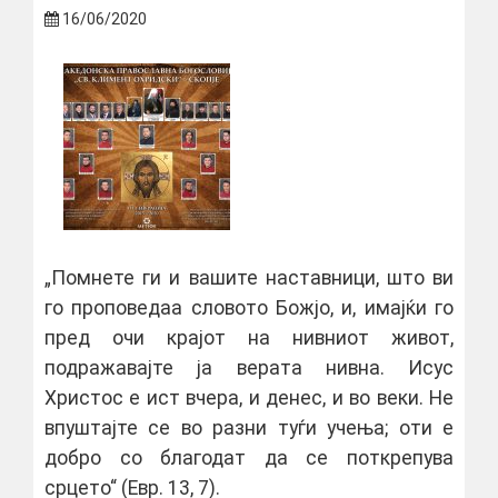
16/06/2020
„Помнете ги и вашите наставници, што ви
го проповедаа словото Божјо, и, имајќи го
пред очи крајот на нивниот живот,
подражавајте ја верата нивна. Исус
Христос е ист вчера, и денес, и во веки. Не
впуштајте се во разни туѓи учења; оти е
добро со благодат да се поткрепува
срцето“ (Евр. 13, 7).