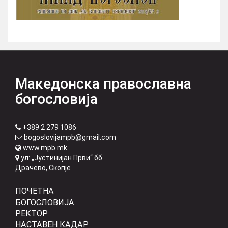
Македонска православна
богословија
+389 2 279 1086
bogoslovijampb@gmail.com
www.mpb.mk
ул: „Јустинијан Први“ бб
Драчево, Скопје
ПОЧЕТНА
БОГОСЛОВИЈА
РЕКТОР
НАСТАВЕН КАДАР