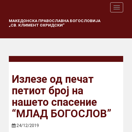
T
o
g
МАКЕДОНСКА ПРАВОСЛАВНА БОГОСЛОВИЈА
„СВ. КЛИМЕНТ ОХРИДСКИ“
g
l
e
n
a
v
i
g
a
Излезе од печат
t
i
петиот број на
o
n
нашето спасение
“МЛАД БОГОСЛОВ”
24/12/2019