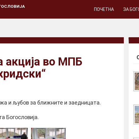
ГОСЛОВИЈА
ПОЧЕТНА
ЗА БО
 акција во МПБ
хридски“
жа и љубов за ближните и заедницата.
а Богословија.