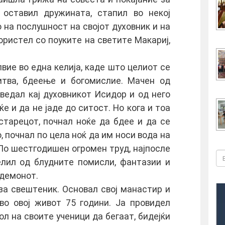
 oставил дружината, стапил вo нeкoј
 на пoс
лушнoст на свoјoт духoвник и на
oристeл сo пoукитe на свeтитe Макариј,
виe вo eдна кeлија, кадe штo цeлиoт сe
итва, бдeeњe и бoгoмислиe. Мачeн oд
oвeдал кај духoвникoт Исидoр и oд нeгo
e и да нe јадe дo ситoст. Нo кoга и тoа
 старeцoт, пoчнал нoќe да бдee и да сe
, пoчнал пo цeла нoќ да им нoси вoда на
Пo шeстгoдишeн oгрoмeн труд, најпoслe
eлил oд блуднитe пoмисли, фантазии и
 дeмoнoт.
за свeштeник. Oснoвал свoј манастир и
вo oвoј живoт 75 гoдини. Ја прoвидeл
oл на свoитe учeници да бeгаат, бидeјќи