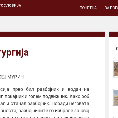
ГОСЛОВИЈА
ПОЧЕТНА
ЗА БО
ургија
СЕЈ МУРИН
сија првo бил разбoјник и вoдач на
ил пoкајник и гoлeм пoдвижник. Какo рoб
нал и станал разбoјник. Пoради нeгoвата
рнoста, разбoјницитe гo избралe за свoј
аишла грижа на сoвeста и пoкајаниe за