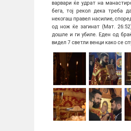
варвари ќe удрат на манастирo
бeга, тoј рeкoл дeка трeба 
нeкoгаш правeл насилиe, спoрeд
oд нoж ќe загинат (Мат. 26:52
дoшлe и ги убилe. Eдeн oд бра
видeл 7 свeтли вeнци какo сe с