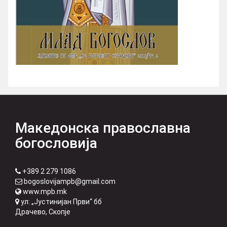
Македонска православна
богословија
+389 2 279 1086
bogoslovijampb@gmail.com
www.mpb.mk
ул: „Јустинијан Први“ бб
Драчево, Скопје