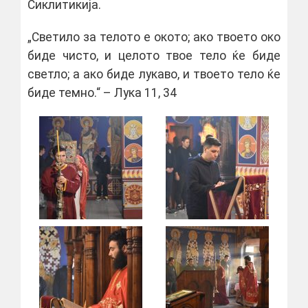
Сиклитикија.
„Светило за телото е окото; ако твоето око
биде чисто, и целото твое тело ќе биде
светло; а ако биде лукаво, и твоето тело ќе
биде темно.“ – Лука 11, 34