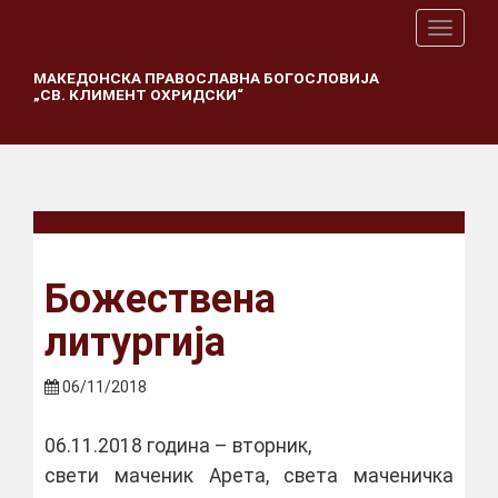
T
o
g
МАКЕДОНСКА ПРАВОСЛАВНА БОГОСЛОВИЈА
„СВ. КЛИМЕНТ ОХРИДСКИ“
g
l
e
n
a
v
i
g
a
Божествена
t
i
литургија
o
n
06/11/2018
06.11.2018 година – вторник,
свети маченик Арета, света маченичка