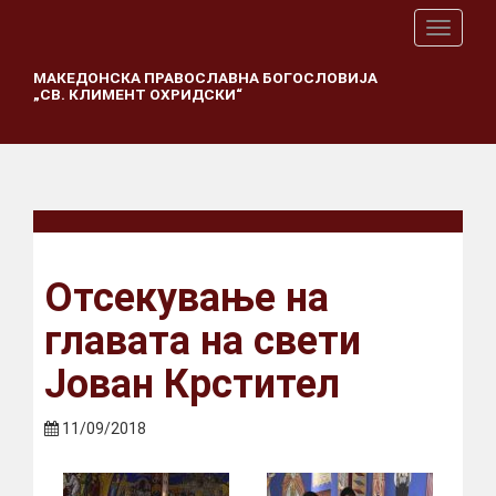
T
o
g
МАКЕДОНСКА ПРАВОСЛАВНА БОГОСЛОВИЈА
„СВ. КЛИМЕНТ ОХРИДСКИ“
g
l
e
n
a
v
i
g
a
Отсекување на
t
i
главата на свети
o
n
Јован Крстител
11/09/2018