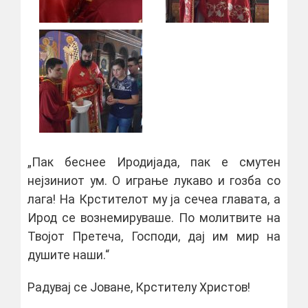
„Пак беснее Иродијада, пак е смутен
нејзиниот ум. О играње лукаво и гозба со
лага! На Крстителот му ја сечеа главата, а
Ирод се вознемируваше. По молитвите на
Твојот Претеча, Господи, дај им мир на
душите наши.“
Радувај се Јоване, Крстителу Христов!