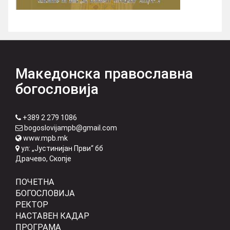
Македонска православна
богословија
+389 2 279 1086
bogoslovijampb@gmail.com
www.mpb.mk
ул: „Јустинијан Први“ бб
Драчево, Скопје
ПОЧЕТНА
БОГОСЛОВИЈА
РЕКТОР
НАСТАВЕН КАДАР
ПРОГРАМА