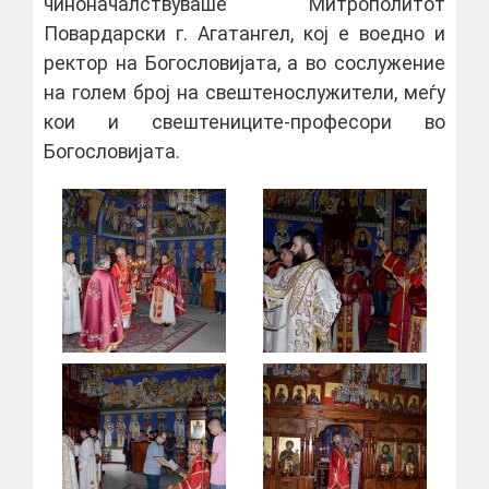
чиноначалствуваше Митрополитот
Повардарски г. Агатангел, кој е воедно и
ректор на Богословијата, а во сослужение
на голем број на свештенослужители, меѓу
кои и свештениците-професори во
Богословијата.