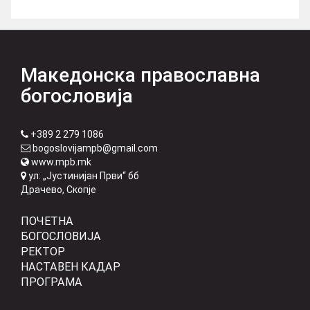
Македонска православна
богословија
+389 2 279 1086
bogoslovijampb@gmail.com
www.mpb.mk
ул: „Јустинијан Први“ бб
Драчево, Скопје
ПОЧЕТНА
БОГОСЛОВИЈА
РЕКТОР
НАСТАВЕН КАДАР
ПРОГРАМА