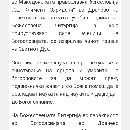
во Македонската православна богословија
„Св. Климент Охридски“ во Драчево на
почетокот на новата учебна година на
Божествена Литургија на која
присуствуваат сите ученици на
Богословијата, се извршува чинот призив
на Светиот Дух.
Овој чин се извршува за просветување и
очистување на срцата и умовите на
богословите за да можат преку
подвижнички живот и со Божја помош да ја
совладаат науката над науките и да дојдат
до Богопознание.
На Божествената Литургија во параклисот
во Богословијата во Драчево