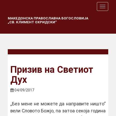
T
o
g
МАКЕДОНСКА ПРАВОСЛАВНА БОГОСЛОВИЈА
„СВ. КЛИМЕНТ ОХРИДСКИ“
g
l
e
n
a
v
i
g
a
Призив на Светиот
t
i
Дух
o
n
04/09/2017
„Без мене не можете да направите ништо“
вели Словото Божјо, па затоа секоја година