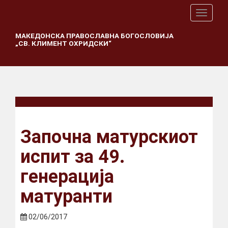
T
o
g
МАКЕДОНСКА ПРАВОСЛАВНА БОГОСЛОВИЈА
„СВ. КЛИМЕНТ ОХРИДСКИ“
g
l
e
n
a
v
i
g
a
Започна матурскиот
t
i
испит за 49.
o
n
генерација
матуранти
02/06/2017