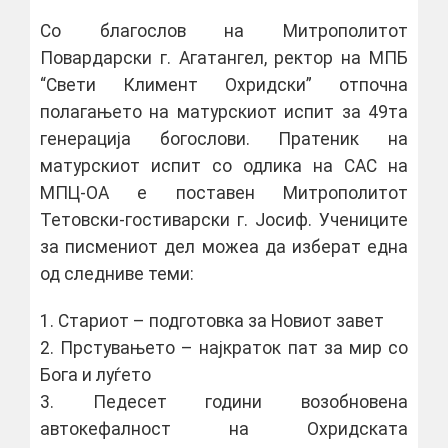
Со благослов на Митрополитот
Повардарски г. Агатангел, ректор на МПБ
“Свети Климент Охридски” отпочна
полагањето на матурскиот испит за 49та
генерација богослови. Пратеник на
матурскиот испит со одлика на САС на
МПЦ-OA e поставен Митрополитот
Тетовски-гостиварски г. Јосиф. Учениците
за писмениот дел можеа да изберат една
од следниве теми:
1. Стариот – подготовка за Новиот завет
2. Прстувањето – најкраток пат за мир со
Бога и луѓето
3. Педесет години возобновена
автокефалност на Охридската