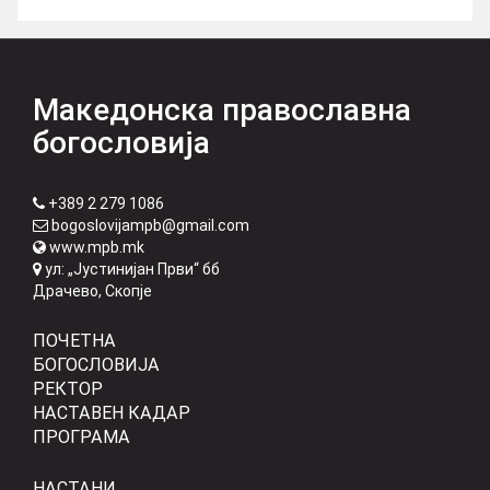
Македонска православна
богословија
+389 2 279 1086
bogoslovijampb@gmail.com
www.mpb.mk
ул: „Јустинијан Први“ бб
Драчево, Скопје
ПОЧЕТНА
БОГОСЛОВИЈА
РЕКТОР
НАСТАВЕН КАДАР
ПРОГРАМА
НАСТАНИ