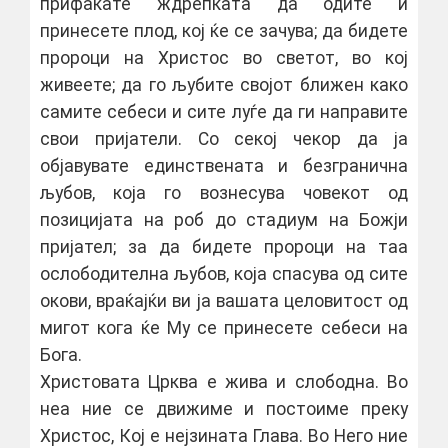
прифаќате ждрепката да одите и
принесете плод, кој ќе се зачува; да бидете
пророци на Христос во светот, во кој
живеете; да го љубите својот ближен како
самите себеси и сите луѓе да ги направите
свои пријатели. Со секој чекор да ја
објавувате единствената и безгранична
љубов, која го вознесува човекот од
позицијата на роб до стадиум на Божји
пријател; за да бидете пророци на таа
ослободителна љубов, која спасува од сите
окови, враќајќи ви ја вашата целовитост од
мигот кога ќе Му се принесете себеси на
Бога.
Христовата Црква е жива и слободна. Во
неа ние се движиме и постоиме преку
Христос, Кој е нејзината Глава. Во Него ние