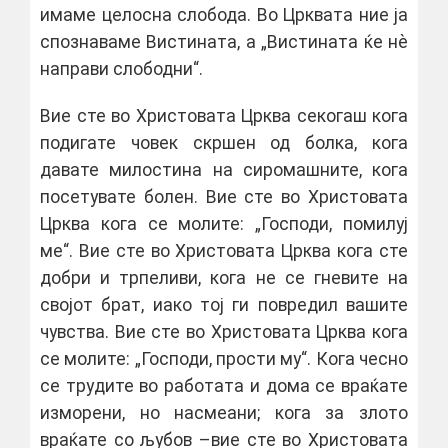
имаме целосна слобода. Во Црквата ние ја
спознаваме Вистината, а „Вистината ќе нѐ
направи слободни“.
Вие сте во Христовата Црква секогаш кога
подигате човек скршен од болка, кога
давате милостина на сиромашните, кога
посетувате болен. Вие сте во Христовата
Црква кога се молите: „Господи, помилуј
ме“. Вие сте во Христовата Црква кога сте
добри и трпеливи, кога не се гневите на
својот брат, иако тој ги повредил вашите
чувства. Вие сте во Христовата Црква кога
се молите: „Господи, прости му“. Кога чесно
се трудите во работата и дома се враќате
изморени, но насмеани; кога за злото
враќате со љубов –вие сте во Христовата