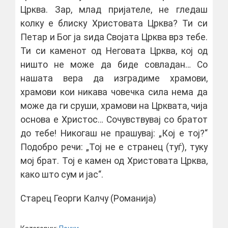
Црква. Зар, млад пријателе, не гледаш
колку е блиску Христовата Црква? Ти си
Петар и Бог ја ѕида Својата Црквa врз тебе.
Ти си каменот од Неговата Црква, кој од
ништо не може да биде совладан… Со
нашата вера да изградиме храмови,
храмови кои никава човечка сила нема да
може да ги сруши, храмови на Црквата, чија
основа е Христос… Сочувствувај со братот
до тебе! Никогаш не прашувај: „Кој е тој?“
Подобро речи: „Тој не е странец (туѓ), туку
мој брат. Тој е камен од Христовата Црква,
како што сум и јас“.
Старец Георги Калчу (Романија)