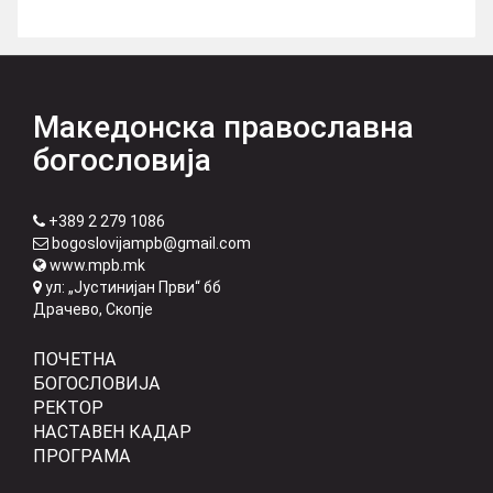
Македонска православна
богословија
+389 2 279 1086
bogoslovijampb@gmail.com
www.mpb.mk
ул: „Јустинијан Први“ бб
Драчево, Скопје
ПОЧЕТНА
БОГОСЛОВИЈА
РЕКТОР
НАСТАВЕН КАДАР
ПРОГРАМА