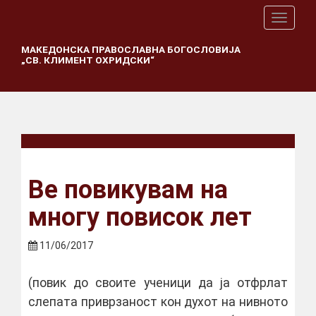
T
o
g
МАКЕДОНСКА ПРАВОСЛАВНА БОГОСЛОВИЈА
„СВ. КЛИМЕНТ ОХРИДСКИ“
g
l
e
n
a
v
i
g
a
Ве повикувам на
t
i
многу повисок лет
o
n
11/06/2017
(повик до своите ученици да ја отфрлат
слепата приврзаност кон духот на нивното