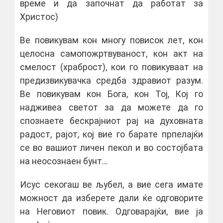
време и да започнат да работат за
Христос)
Ве повикувам кон многу повисок лет, кон
целосна самопожртвуваност, кон акт на
смелост (храброст), кои го повикуваат на
предизвикувачка средба здравиот разум.
Ве повикувам кон Бога, кон Тој, Кој го
надживеа светот за да можете да го
спознаете бескрајниот рај на духовната
радост, рајот, кој вие го барате прпелајќи
се во вашиот личен пекол и во состојбата
на неосознаен бунт…
Исус секогаш ве љубел, а вие сега имате
можност да изберете дали ќе одговорите
на Неговиот повик. Одговарајќи, вие ја