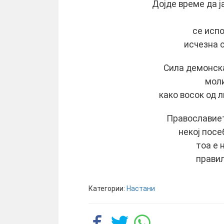
Дојде време да 
се испо
исчезна с
Сила демонска
мол
како восок од л
Православието
некој посе
тоа е 
правил
Категории:
Настани