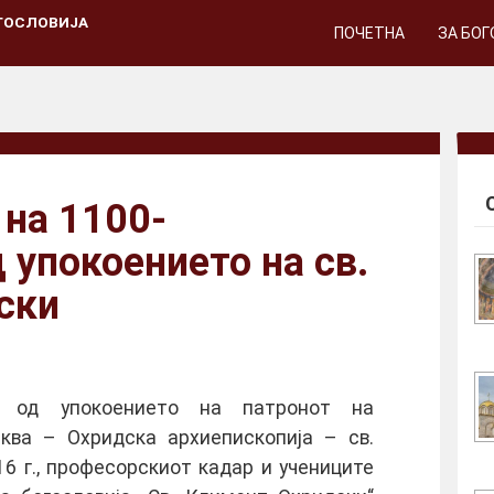
ГОСЛОВИЈА
ПОЧЕТНА
ЗА БО
на 1100-
 упокоението на св.
ски
а од упокоението на патронот на
ква – Охридска архиепископија – св.
16 г., професорскиот кадар и учениците