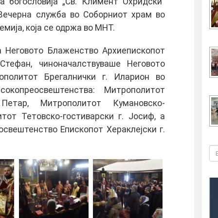
а богословија „Св. Климент Охридски“
 Вечерна служба во Соборниот храм во
емија, која се одржа во МНТ.
на Неговото Блаженство Архиепископот
Стефан, чиноначалствуваше Неговото
ополитот Брегалнички г. Иларион во
окопреосвештенства: Митрополитот
 Петар, Митрополитот Кумановско-
итот Тетовско-гостиварски г. Јосиф, а
освештенство Епископот Хераклејски г.