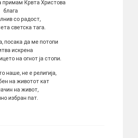
ја примам Крвта Христова
блага
лнив со радост,
ета светска тага.
, посака да ме потопи
итва искрена
ицето на огнот ја стопи.
 наше, не е религија,
бен на животот кат
начин на живот,
но избран пат.