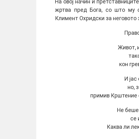
На овој начин и претставницит
жртва пред Бога, со што му с
Климент Охридски за неговото
Прав
Живот, 
тако
кон гре
И јас
но, 
примив Крштение с
Не беше
се
Каква ли лек