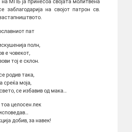
е на МПБ ја принесоа својата молитвена
е заблагодарија на својот патрон св.
 застапништвото.
ославниот пат
искушенија полн,
в е човекот,
вови тој е склон.
 се родив така,
за среќа моја,
вето, се избавив од мака…
 тоа целосен лек
 исповедав…
ција добив, за навек!