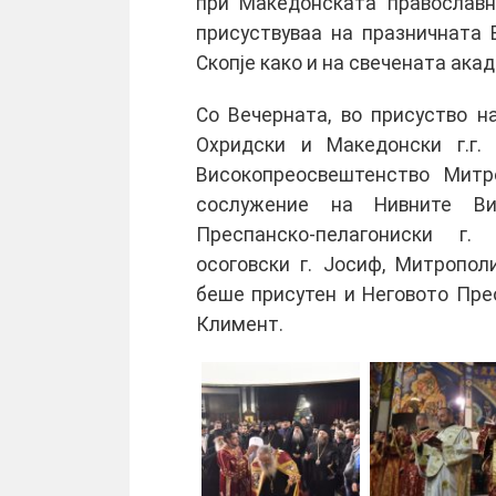
при Македонската православн
присуствуваа на празничната
Скопје како и на свечената акад
Со Вечерната, во присуство 
Охридски и Македонски г.г. 
Високопреосвештенство Митр
сослужение на Нивните Вис
Преспанско-пелагониски г.
осоговски г. Јосиф, Митропол
беше присутен и Неговото Пре
Климент.