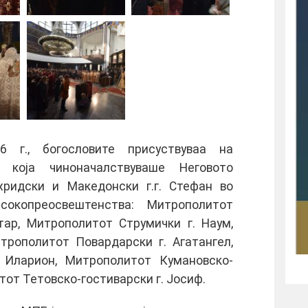
6 г., богословите присуствуваа на
 која чиноначалствуваше Неговото
ридски и Македонски г.г. Стефан во
окопреосвештенства: Митрополитот
тар, Митрополитот Струмички г. Наум,
трополитот Повардарски г. Агатангел,
 Иларион, Митрополитот Кумановско-
тот Тетовско-гостиварски г. Јосиф.