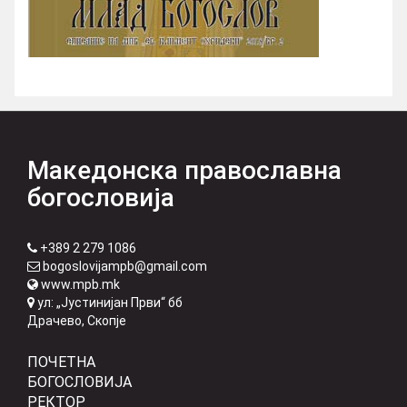
Македонска православна
богословија
+389 2 279 1086
bogoslovijampb@gmail.com
www.mpb.mk
ул: „Јустинијан Први“ бб
Драчево, Скопје
ПОЧЕТНА
БОГОСЛОВИЈА
РЕКТОР