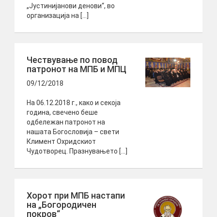
„Јустинијанови денови“, во
организација на […]
Чествување по повод
патронот на МПБ и МПЦ
09/12/2018
На 06.12.2018 г., како и секоја
година, свечено беше
одбележан патронот на
нашата Богословија – свети
Климент Охридскиот
Чудотворец. Празнувањето […]
Хорот при МПБ настапи
на „Богородичен
покров“