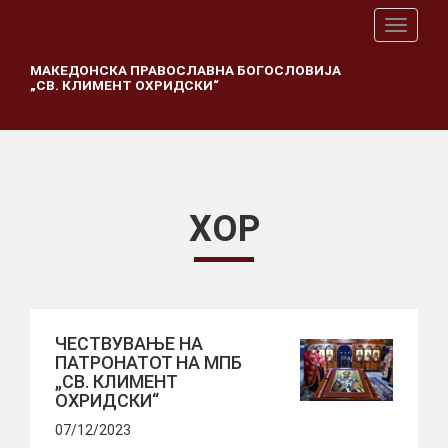
T
o
g
МАКЕДОНСКА ПРАВОСЛАВНА БОГОСЛОВИЈА
„СВ. КЛИМЕНТ ОХРИДСКИ“
g
l
e
n
a
v
i
ХОР
g
a
t
i
o
n
ЧЕСТВУВАЊЕ НА
ПАТРОНАТОТ НА МПБ
„СВ. КЛИМЕНТ
ОХРИДСКИ“
07/12/2023