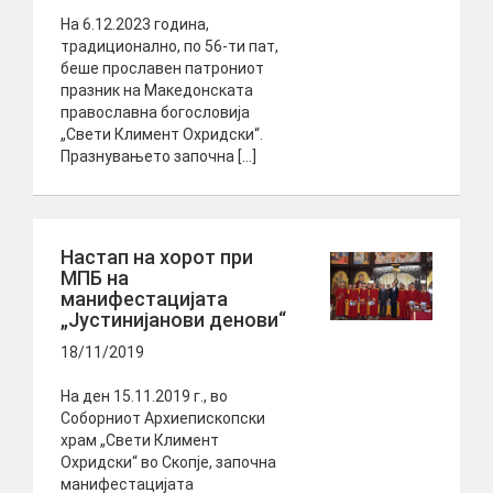
На 6.12.2023 година,
традиционално, по 56-ти пат,
беше прославен патрониот
празник на Македонската
православна богословија
„Свети Климент Охридски“.
Празнувањето започна […]
Настап на хорот при
МПБ на
манифестацијата
„Јустинијанови денови“
18/11/2019
На ден 15.11.2019 г., во
Соборниот Архиепископски
храм „Свети Климент
Охридски“ во Скопје, започна
манифестацијата