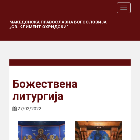
T
o
g
МАКЕДОНСКА ПРАВОСЛАВНА БОГОСЛОВИЈА
„СВ. КЛИМЕНТ ОХРИДСКИ“
g
l
e
n
a
v
i
g
a
Божествена
t
i
литургија
o
n
27/02/2022