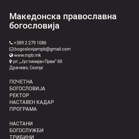
Македонска православна
богословија
+389 2 279 1086
bogoslovijampb@gmail.com
www.mpb.mk
ул: „Јустинијан Први“ бб
Драчево, Скопје
ПОЧЕТНА
БОГОСЛОВИЈА
РЕКТОР
НАСТАВЕН КАДАР
ПРОГРАМА
НАСТАНИ
БОГОСЛУЖБИ
ТРИБИНИ