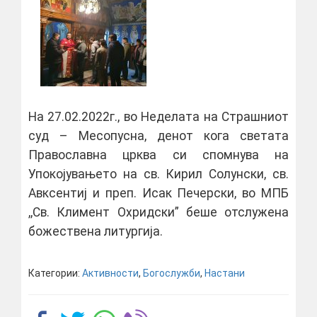
На 27.02.2022г., во Неделата на Страшниот
суд – Месопусна, денот кога светата
Православна црква си спомнува на
Упокојувањето на св. Кирил Солунски, св.
Авксентиј и преп. Исак Печерски, во МПБ
,,Св. Климент Охридски” беше отслужена
божествена литургија.
Категории:
Активности
,
Богослужби
,
Настани