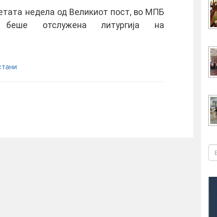
 петата недела од Великиот пост, во МПБ
” беше отслужена литургија на
стани