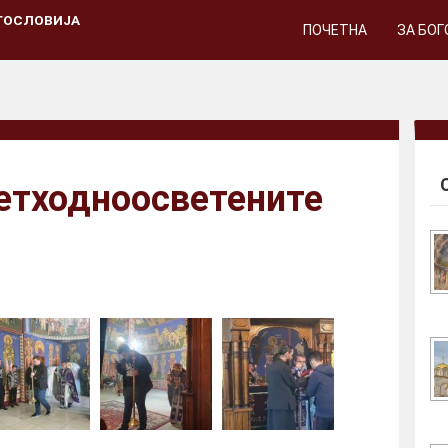
ГОСЛОВИЈА
ПОЧЕТНА
ЗА БО
ретходноосветените