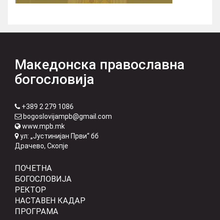
Македонска православна
богословија
+389 2 279 1086
bogoslovijampb@gmail.com
www.mpb.mk
ул: „Јустинијан Први“ бб
Драчево, Скопје
ПОЧЕТНА
БОГОСЛОВИЈА
РЕКТОР
НАСТАВЕН КАДАР
ПРОГРАМА