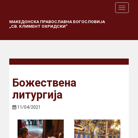
T
o
g
МАКЕДОНСКА ПРАВОСЛАВНА БОГОСЛОВИЈА
„СВ. КЛИМЕНТ ОХРИДСКИ“
g
l
e
n
a
v
i
g
a
Божествена
t
i
литургија
o
n
11/04/2021