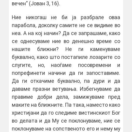
вечен“ (Јован 3, 16).
Ние никогаш не би ја разбрале оваа
парабола, доколку самите не се видиме во
неа. А на кој начин? Да се запрашаме, како
се однесуваме ние во денешно време со
нашите ближни? Не ги каменуваме
буквално, како што постапиле лозарите со
слугите, но, наоѓаме посовремени и
попрефинети начини да ги запоставиме.
Да ги откачиме буквално, па дури и да
даваме празни ветувања. Избегнуваме да
правиме добри дела, замижуваме пред
маките на ближните. Па така, наместо како
христијани да го следиме вистинскиот Бог
во делата и да Му се поклонуваме, ние се
поклонуваме на сопственото его и нему му