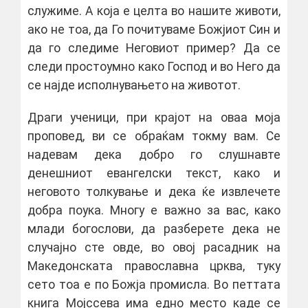
служиме. А која е целта во нашите животи,
ако не тоа, да Го почитуваме Божјиот Син и
да го следиме Неговиот пример? Да се
следи простоумно како Господ и во Него да
се најде исполнувањето на животот.
Драги ученици, при крајот на оваа моја
проповед, ви се обраќам токму вам. Се
надевам дека добро го слушнавте
денешниот евангелски текст, како и
неговото толкување и дека ќе извлечете
добра поука. Многу е важно за вас, како
млади богослови, да разберете дека не
случајно сте овде, во овој расадник на
Македонската православна црква, туку
сето тоа е по Божја промисла. Во петтата
книга Мојссева има едно место каде се