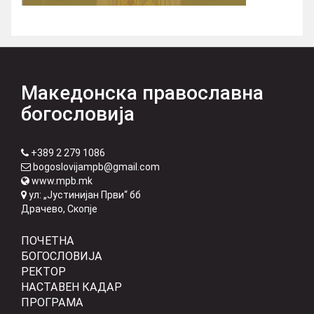
Македонска православна
богословија
+389 2 279 1086
bogoslovijampb@gmail.com
www.mpb.mk
ул: „Јустинијан Први“ бб
Драчево, Скопје
ПОЧЕТНА
БОГОСЛОВИЈА
РЕКТОР
НАСТАВЕН КАДАР
ПРОГРАМА