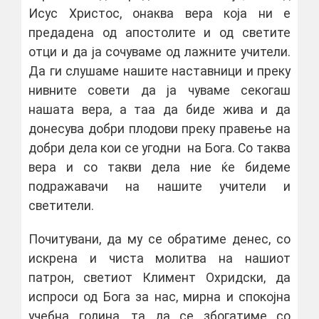
Исус Христос, онаква вера која ни е
предадена од апостолите и од светите
отци и да ја сочуваме од лажните учители.
Да ги слушаме нашите наставници и преку
нивните совети да ја чуваме секогаш
нашата вера, а таа да биде жива и да
донесува добри плодови преку правење на
добри дела кои се угодни на Бога. Со таква
вера и со такви дела ние ќе бидеме
подражавачи на нашите учители и
светители.
Почитувани, да му се обратиме денес, со
искрена и чиста молитва на нашиот
патрон, светиот Климент Охридски, да
испроси од Бога за нас, мирна и спокојна
учебна година, та да се збогатиме со