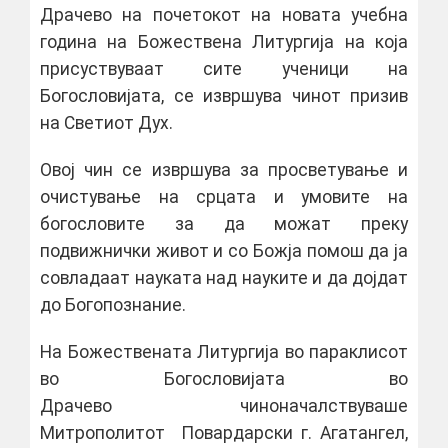
Драчево на почетокот на новата учебна
година на Божествена Литургија на која
присуствуваат сите ученици на
Богословијата, се извршува чинот призив
на Светиот Дух.
Овој чин се извршува за просветување и
очистување на срцата и умовите на
богословите за да можат преку
подвижнички живот и со Божја помош да ја
совладаат науката над науките и да дојдат
до Богопознание.
На Божествената Литургија во параклисот
во Богословијата во
Драчево чиноначалствуваше
Митрополитот Повардарски г. Агатангел,