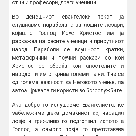
отци и професори, драги ученици!
Во денешниот евангелски текст ја
слушнавме параболата за лошите лозари,
којашто Господ Исус Христос им ја
раскажал на своите ученици и присутниот
народ. Параболи се всушност, кратки,
метафорични и поучни раскази со кои
Христос се обраќа кон апостолите и
народот и им открива големи тајни. Тие се
од голема важност за Неговото учење, па
затоа Црквата ги користи во богослужбите.
Ако добро го ислушавме Евангелието, ќе
забележиме дека домаќинот кој насадил
лозје и грижливо го подготвил истото е
Господ, а самото лозје го претставува