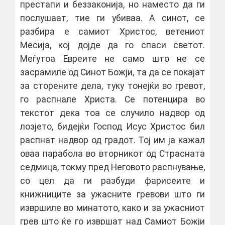
престапи и беззаконија, но наместо да ги
послушаат, тие ги убиваа. А синот, се
разбира е самиот Христос, ветениот
Месија, кој дојде да го спаси светот.
Меѓутоа Евреите не само што не се
засрамиле од Синот Божји, та да се покајат
за сторените дела, туку тонејќи во гревот,
го распнале Христа. Се потенцира во
текстот дека тоа се случило надвор од
лозјето, бидејќи Господ Исус Христос бил
распнат надвор од градот. Тој им ја кажал
оваа парабола во вторникот од Страсната
седмица, токму пред Неговото распнување,
со цел да ги разбуди фарисеите и
книжниците за ужасните гревови што ги
извршиле во минатото, како и за ужасниот
грев што ќе го извршат над Самиот Божји