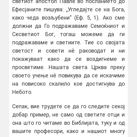
светиот апостол Павле во посланието до
Ефесјаните пишува: „Угледајте се на Бога,
како чеда возљубени“ (Еф. 5, 1). Ако сме
должни да Го подражаваме Семоќниот и
Сесветиот Бог, тогаш можеме да ги
подражаваме и светиите. Тие со својата
светост и совети нѐ раководат и ни
покажуваат како да се воздигнеме и
просветиме. Нашата света Црква преку
своето учење нѐ повикува да се искачиме
на повисоко скалило кое достигнува до
Небото.
Сепак, вие трудете се да го следите секој
добар пример, не само од светите отци и
она што го читаме во Библијата, туку и од
вашите професори, како и нашиот многу