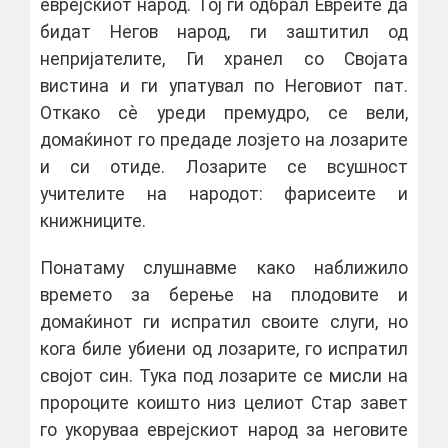
еврејскиот народ. Тој ги одбрал Евреите да
бидат Негов народ, ги заштитил од
непријателите, Ги хранел со Својата
вистина и ги упатувал по Неговиот пат.
Откако сѐ уреди премудро, се вели,
домаќинот го предаде лозјето на лозарите
и си отиде. Лозарите се всушност
учителите на народот: фарисеите и
книжниците.
Понатаму слушнавме како наближило
времето за берење на плодовите и
домаќинот ги испратил своите слуги, но
кога биле убиени од лозарите, го испратил
својот син. Тука под лозарите се мисли на
пророците коишто низ целиот Стар завет
го укоруваа еврејскиот народ за неговите