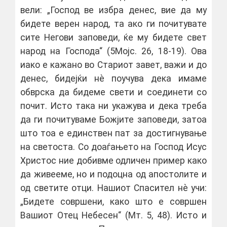
вели: „Господ ве избра денес, вие да му
бидете верен народ, та ако ги почитувате
сите Негови заповеди, ќе му бидете свет
народ на Господа“ (5Мојс. 26, 18-19). Ова
иако е кажано во Стариот завет, важи и до
денес, бидејќи нѐ поучува дека имаме
обврска да бидеме свети и соединети со
почит. Исто така ни укажува и дека треба
да ги почитуваме Божјите заповеди, затоа
што тоа е единствен пат за достигнување
на светоста. Со доаѓањето на Господ Исус
Христос ние добивме одличен пример како
да живееме, но и подоцна од апостолите и
од светите отци. Нашиот Спасител нѐ учи:
„Бидете совршени, како што е совршен
Вашиот Отец Небесен“ (Мт. 5, 48). Исто и