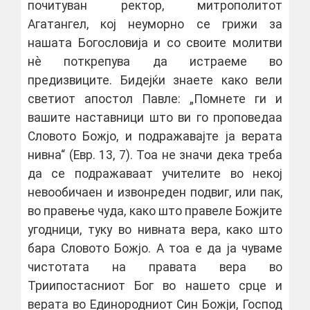
почитуван ректор, митрополитот
Агатангел, кој неуморно се грижи за
нашата Богословија и со своите молитви
нѐ поткрепува да истраеме во
предизвиците. Бидејќи знаете како вели
светиот апостол Павле: „Помнете ги и
вашите наставници што ви го проповедаа
Словото Божјо, и подражавајте ја верата
нивна“ (Евр. 13, 7). Тоа не значи дека треба
да се подражаваат учителите во некој
невообичаен и извонреден подвиг, или пак,
во правење чуда, како што правеле Божјите
угодници, туку во нивната вера, како што
бара Словото Божјо. А тоа е да ја чуваме
чистотата на правата вера во
Триипостасниот Бог во нашето срце и
верата во Единородниот Син Божји, Господ