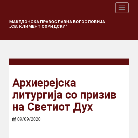
T
o
g
МАКЕДОНСКА ПРАВОСЛАВНА БОГОСЛОВИЈА
„СВ. КЛИМЕНТ ОХРИДСКИ“
g
l
e
n
a
v
i
g
a
Архиерејска
t
i
литургија со призив
o
n
на Светиот Дух
09/09/2020