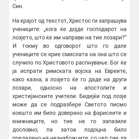
Син.
На крајот од текстот, Христос ги запрашува
учениците: „кога ќе дојде господарот на
лозјето, што ќе им направи на тие лозари?“
И токму во одговорот што го дале
учениците се крие смислата на она што се
случило по Христовото распнување. Бог ќе
ја испрати римската војска на Евреите,
како казна, а лозјето ќе го даде на други
лозари, односно на апостолите и
христијанските учители. Бидејќи под лозје
може да се подразбере Светото писмо
коешто им било доверено на фарисеите и
книжниците, но тие не го запазиле
дословно, па затоа подоцна било
предадено на незнабожците, со цел тие да