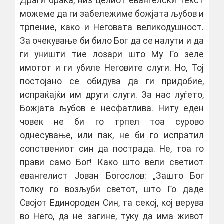
Драги браќа, низ целиот евангелски текст
можеме да ги забележиме божјата љубов и
трпение, како и Неговата великодушност.
За очекување би било Бог да се налути и да
ги уништи тие лозари што Му Го зеле
имотот и ги убиле Неговите слуги. Но, Тој
постојано се обидува да ги придобие,
испраќајќи им други слуги. За нас луѓето,
Божјата љубов е несфатлива. Ниту еден
човек не би го трпел тоа сурово
однесување, или пак, не би го испратил
сопствениот син да пострада. Не, тоа го
прави само Бог! Како што вели светиот
евангелист Јован Богослов: „Зашто Бог
толку го возљуби светот, што Го даде
Својот Единороден Син, та секој, кој верува
во Него, да не загине, туку да има живот