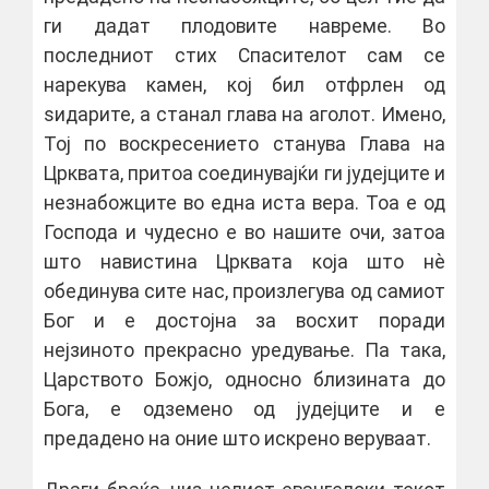
ги дадат плодовите навреме. Во
последниот стих Спасителот сам се
нарекува камен, кој бил отфрлен од
ѕидарите, а станал глава на аголот. Имено,
Тој по воскресението станува Глава на
Црквата, притоа соединувајќи ги јудејците и
незнабожците во една иста вера. Тоа е од
Господа и чудесно е во нашите очи, затоа
што навистина Црквата која што нѐ
обединува сите нас, произлегува од самиот
Бог и е достојна за восхит поради
нејзиното прекрасно уредување. Па така,
Царството Божјо, односно близината до
Бога, е одземено од јудејците и е
предадено на оние што искрено веруваат.