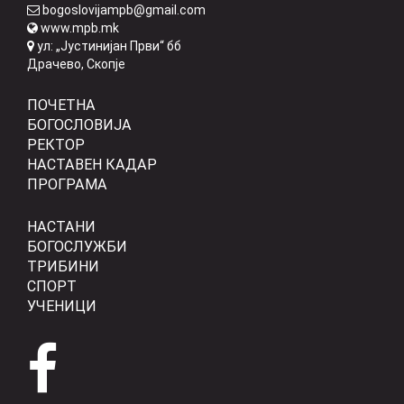
bogoslovijampb@gmail.com
www.mpb.mk
ул: „Јустинијан Први“ бб
Драчево, Скопје
ПОЧЕТНА
БОГОСЛОВИЈА
РЕКТОР
НАСТАВЕН КАДАР
ПРОГРАМА
НАСТАНИ
БОГОСЛУЖБИ
ТРИБИНИ
СПОРТ
УЧЕНИЦИ