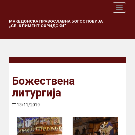
T
o
g
МАКЕДОНСКА ПРАВОСЛАВНА БОГОСЛОВИЈА
„СВ. КЛИМЕНТ ОХРИДСКИ“
g
l
e
n
a
v
i
g
a
Божествена
t
i
литургија
o
n
13/11/2019