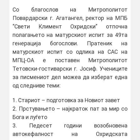
Со благослов на Митрополитот
Повардарски г. Агатангел, ректор на МПБ
“Свети Климент Охридски” отпочна
полагањето на матурскиот испит за 49та
генерација богослови. Пратеник на
матурскиот испит со одлика на САС на
МПЦ-OA e поставен Митрополитот
Тетовски-гостиварски г. Јосиф. Учениците
за писмениот дел можеа да изберат една
од следниве теми:
1. Стариот – подготовка за Новиот завет
2. Прстувањето – најкраток пат за мир со
Бога и луѓето
3. Педесет години возобновена
автокефалност на Охридската