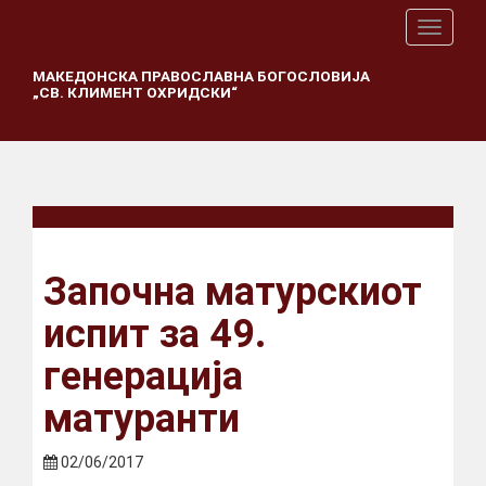
T
o
g
МАКЕДОНСКА ПРАВОСЛАВНА БОГОСЛОВИЈА
„СВ. КЛИМЕНТ ОХРИДСКИ“
g
l
e
n
a
v
i
g
a
Започна матурскиот
t
i
испит за 49.
o
n
генерација
матуранти
02/06/2017