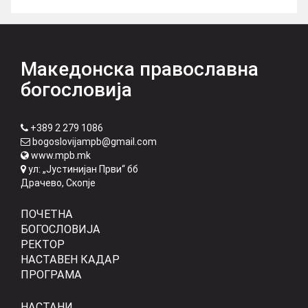
Македонска православна
богословија
+389 2 279 1086
bogoslovijampb@gmail.com
www.mpb.mk
ул: „Јустинијан Први“ бб
Драчево, Скопје
ПОЧЕТНА
БОГОСЛОВИЈА
РЕКТОР
НАСТАВЕН КАДАР
ПРОГРАМА
НАСТАНИ