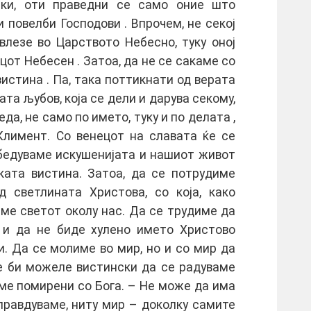
аки, оти праведни се само оние што
 повелби Господови . Впрочем, не секој
влезе во Царството Небесно, туку оној
цот Небесен . Затоа, да не се сакаме со
 вистина . Па, така поттикнати од верата
та љубов, која се дели и дарува секому,
а, не само по името, туку и по делата ,
Климент. Со венецот на славата ќе се
обедуваме искушенијата и нашиот живот
ката вистина. Затоа, да се потрудиме
д светлината Христова, со која, како
аме светот околу нас. Да се трудиме да
 и да не биде хулено името Христово
. Да се молиме во мир, но и со мир да
не би можеле вистински да се радуваме
сме помирени со Бога. – Не може да има
еправдуваме, ниту мир – доколку самите