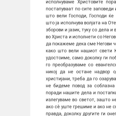
исполнуваме Христовите пор
постапуваат по сите заповеди и
што вели Господи, Господи ќе 
што ја исполнува волјата на Оте
зборови и јазик, туку со дела и
во Христа и исполнети со Негова
да покажеме дека сме Негови чед
како што вели нашиот свети 
удостоиме, само доколку ги п
го преобразуваме со евангелс
никој да не остане надвор о
христијани, треба да го озарув
не бидеме повод за соблазна
поради нашите дела и постапки
излегуваме во светот, зашто 
ако сè уште грешиме и ако не 
правда, доколку другите ги он