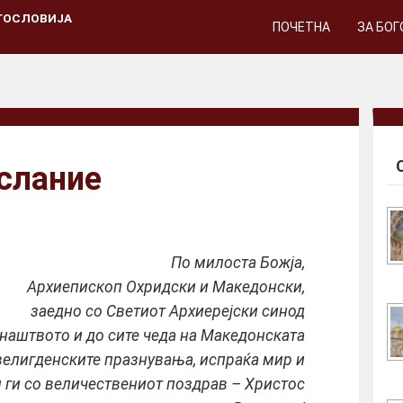
ГОСЛОВИЈА
ПОЧЕТНА
ЗА БО
слание
По милоста Божја,
Архиепископ Охридски и Македонски,
заедно со Светиот Архиерејски синод
наштвото и до сите чеда на Македонската
велигденските празнувања, испраќа мир и
и ги со величествениот поздрав – Христос