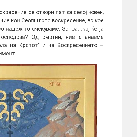
кресение се отвори пат за секој човек,
ание кон Сеопштото воскресение, во кое
о надеж го очекуваме. Затоа, „кој ќе ја
Господова? Од смртни, ние станавме
ела на Крстот“ и на Воскресението –
имент.