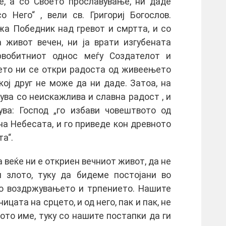
е, а со Своето прославување, ни даде
 Него“ , вели св. Григориј Богослов.
жа Победник над гревот и смртта, и со
 живот вечен, ни ја врати изгубената
рвобитниот однос меѓу Создателот и
ето ни се откри радоста од живеењето
кој друг не може да ни даде. Затоа, на
дува со неискажлива и славна радост , и
ува: Господ „го избави човештвото од
на Небесата, и го приведе кон древното
а“.
а веќе ни е откриен вечниот живот, да не
 злото, туку да бидеме постојани во
во воздржувањето и трпението. Нашите
ицата на срцето, и од него, пак и пак, не
ото име, туку со нашите постапки да ги