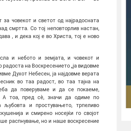
т за човекот и светот од најрадосната
ад смртта. Со тој неповторлив настан,
ава , и дека кој е во Христа, тој е ново
сла и небото и земјата, и човекот и
Во радоста на Воскресението „ја видовме
ивме Духот Небесен, ја најдовме верата
чесник во таа радост, во таа тајна на
реба да поверуваме и да се покаеме,
. А тоа, пред сè, значи да одиме по
а љубовта и простувањето, трпеливо
скушенија и смирено носејќи го својот
наше распнување, но и наше воскресение