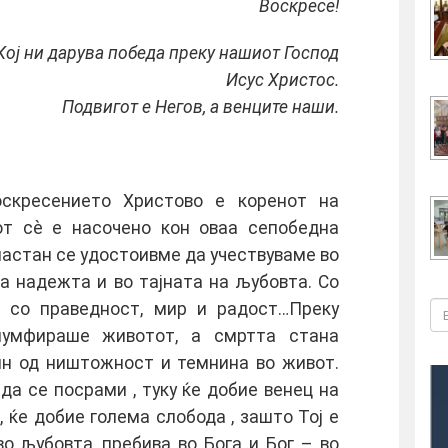
Воскресе!
Кој ни дарува победа преку нашиот Господ
Исус Христос.
Подвигот е Негов, а венците наши.
оскресението Христово е коренот на
т сè е насочено кон овaa сепобедна
настан се удостоивме да учествуваме во
на надежта и во тајната на љубовта. Со
 со праведност, мир и радост…Преку
иумфираше животот, а смртта стана
ин од ништожност и темнина во живот.
 да се посрами , туку ќе добие венец на
, ќе добие голема слобода , зашто Тој е
во љубовта, пребива во Бога и Бог – во