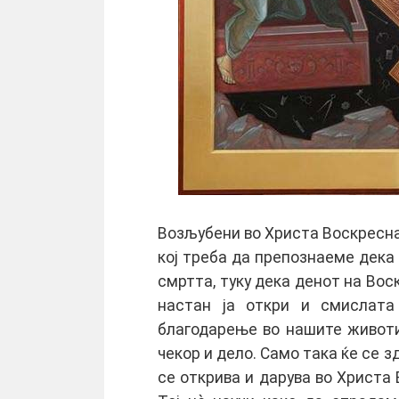
Возљубени во Христа Воскреснат
кој треба да препознаеме дека
смртта, туку дека денот на Вос
настан ја откри и смислата
благодарење во нашите животи,
чекор и дело. Само така ќе се з
се открива и дарува во Христа