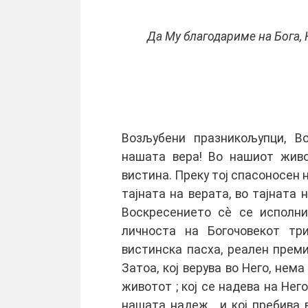
Да Му благодариме на Бога, 
Возљубени празникољупци, В
нашата вера! Во нашиот живо
вистина. Преку тој спасоносен 
тајната на верата, во тајната 
Воскресението сè се исполни
личноста на Богочовекот тр
вистинска пасха, реален прем
Затоа, кој верува во Него, нема
животот ; кој се надева на Него
нашата надеж , и кој пребива 