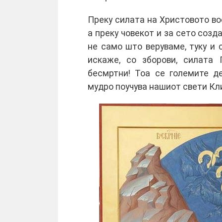
Преку силата на Христовото вос
а преку човекот и за сето созд
не само што веруваме, туку и с
искаже, со зборови, силата 
бесмртни! Тоа се големите д
мудро поучува нашиот свети Кл