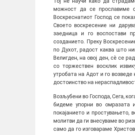
Тој нè научи како да страдам
можност да се прославиме со
Воскреснатиот Господ се пока
Своето воскресение ни дарува
заедница и го воспостави п
созданието. Преку Воскресени
по Духот, радост каква што ни
Велигден, на овој ден, сè се ра
со торжествен восклик извик
утробата на Адот и го возведе 
достоинство на нераспадливост
Возљубени во Господа, Сега, ког
бидеме упорни во омразата и
покајанието и простувањето, 
молитви да ги внесуваме во ризн
само да го изговараме Христов