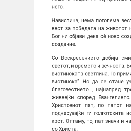
него.
Навистина, нема поголема вес
вест за победата на животот н
Бог ни објави дека сè ново созд
создание.
Со Воскресението добија сми
светот, и времето и вечноста. 
вистинската светлина, Го прим
вистинска“. Но да се стане у
благовестието , најнапред т
живеејќи според Евангелието
Христовиот пат, по патот н
поднесувајќи ги голготските и
крст. Оттаму, тој пат значи и 
со Христа.