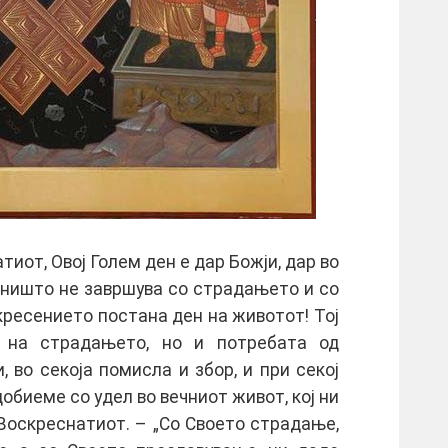
иот, Овој Голем ден е дар Божји, дар во
 ништо не завршува со страдањето и со
кресението постана ден на животот! Тој
 на страдањето, но и потребата од
 во секоја помисла и збор, и при секој
добиеме со удел во вечниот живот, кој ни
 Воскреснатиот. – „Со Своето страдање,