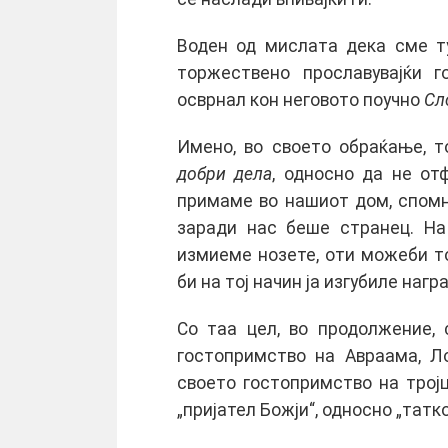
Воден од мислата дека сме ту
торжествено прославувајќи г
осврнал кон неговото поучно
Сл
Имено, во своето обраќање, т
добри дела
, односно да не от
примаме во нашиот дом, спомну
заради нас беше странец. На
измиеме нозете, оти можеби то
би на тој начин ја изгубиле наг
Со таа цел, во продолжение, 
гостопримство на Авраама, Л
своето гостопримство на трој
„пријател Божји“, односно „татко