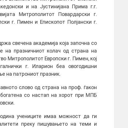
кедонски и на Јустинијана Прима г.г.
вијата Митрополитот Повардарски г.
ски г. Пимен и Епископот Полјански г.
држа свечена академија која започна со
е на празничниот колач од страна на
о Митрополитот Европски г. Пимен, кој
галнички г. Иларион беа овогодишни
ње на патрониот празник.
авното слово од страна на проф. ѓакон
збогатена со настап на хорот при МПБ
овски.
 година учениците имаа можност да ги
алитети преку пишувањето на теми и