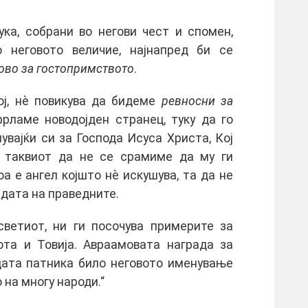
ка, собрани во негови чест и спомен,
о неговото величие, најнапред би се
ово за гостопримството
.
ој, нѐ повикува да бидеме
ревносни за
фрламе новодојден странец, туку да го
вајќи си за Господа Исуса Христа, Кој
 таквиот да не се срамиме да му ги
а е ангел којшто нѐ искушува, та да не
радата на праведните.
светиот, ни ги посочува примерите за
ота и Товија. Авраамовата награда за
цата патника било неговото именување
 на многу народи.“