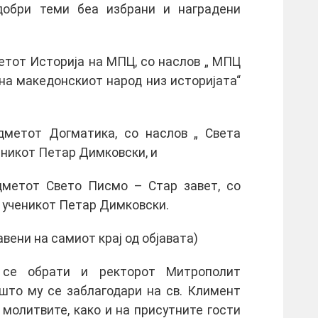
јдобри теми беа избрани и наградени
етот Историја на МПЦ, со наслов „ МПЦ
на македонскиот народ низ историјата“
дметот Догматика, со наслов „ Света
еникот Петар Димковски, и
дметот Свето Писмо – Стар завет, со
а ученикот Петар Димковски.
вени на самиот крај од објавата)
 се обрати и ректорот Митрополит
 што му се заблагодари на св. Климент
молитвите, како и на присутните гости