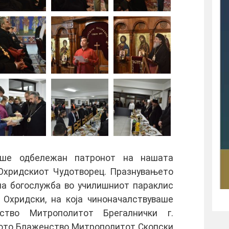
беше одбележан патронот на нашата
 Охридскиот Чудотворец. Празнувањето
рна богослужба во училишниот параклис
 Охридски, на која чиноначалствуваше
нство Митрополитот Брегалнички г.
вото Блаженство Митрополитот Скопски