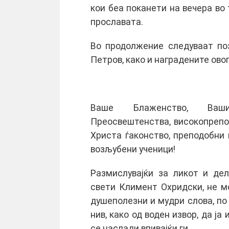
кои беа поканети на вечера во
прославата.
Во продолжение следуваат по
Петров, како и наградените ов
Ваше Блаженство, Ваши
Преосвештенства, високопрепо
Христа ѓаконство, преподобни 
возљубени ученици!
Размислувајќи за ликот и дел
свети Климент Охридски, не м
душеполезни и мудри слова, по 
нив, како од воден извор, да ја
се наслади впивајќи ги.