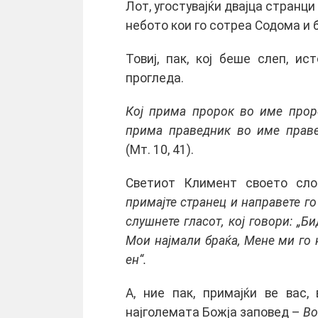
Лот, угостувајќи двајца странци
небото кои го сотреа Содома и 
Товиј, пак, кој беше слеп, ис
прогледа.
Кој прима пророк во име проро
прима праведник во име праве
(Мт. 10, 41).
Светиот Климент своето сло
примајте странец и направете го
слушнете гласот, кој говори: „Б
Мои најмали браќа, Мене ми го 
ен“.
А, ние пак, примајќи ве вас,
најголемата Божја заповед –
Во