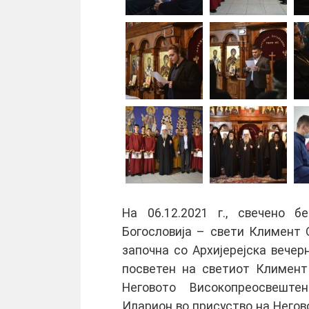
На 06.12.2021 г., свечено 
Богословија – свети Климент
започна со Архијерејска вече
посветен на светиот Климент
Неговото Високопреосвеште
Иларион во присуство на Него