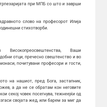
 трпезаријата при МПБ со што и заврши
здравното слово на професорот Илија
огодинешни стихотворби.
 Високопреосвештенства, Ваши
добни отци, пречесно свештенство и во
монаси, почитувани професори и гости,
ото на нашиот, пред Бога, застапник,
ожев, а да не се обратам кон неговите
кои секој човек посегнува, тежнеејќи од
 изгаси својата жед, или барем за миг да