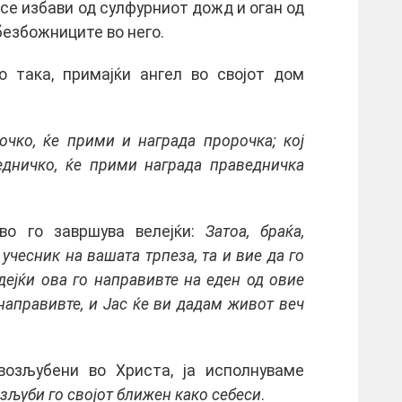
 се избави од сулфурниот дожд и оган од
безбожниците во него.
то така, примајќи ангел во својот дом
чко, ќе прими и награда пророчка; кој
дничко, ќе прими награда праведничка
во го завршува велејќи:
Затоа, браќа,
 учесник на вашата трпеза, та и вие да го
идејќи ова го направивте на еден од овие
направивте, и Јас ќе ви дадам живот веч
 возљубени во Христа, ја исполнуваме
зљуби го својот ближен како себеси
.