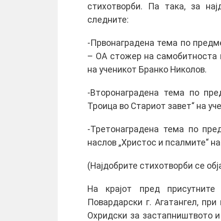
стихотворби. Па така, за на
следните:
-Првонаградена тема по предм
– ОА стожер на самобитноста 
на ученикот Бранко Николов.
-Второнаградена тема по пре
Троица во Стариот завет“ на уч
-Третонаградена тема по пре
наслов „Христос и псалмите“ н
(Најдобрите стихотворби се обја
На крајот пред присутните
Повардарски г. Агатангел, при
Охридски за застапништвото и 