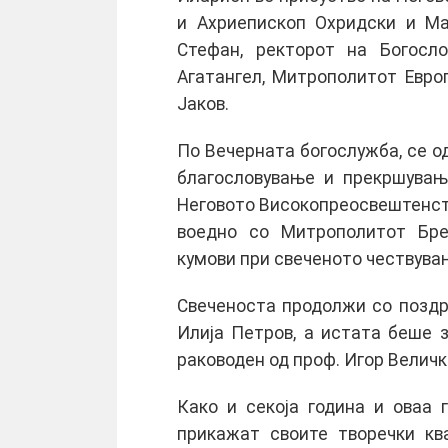
и Ахриепископ Охридски и Ма
Стефан, ректорот на Богосло
Агатангел, Митрополитот Европ
Јаков.
По Вечерната богослужба, се о
благословување и прекршувањ
Неговото Високопреосвештенств
воедно со Митрополитот Бре
кумови при свеченото чествува
Свеченоста продолжи со поздр
Илија Петров, а истата беше 
раководен од проф. Игор Величк
Како и секоја година и оваа
прикажат своите творечки кв