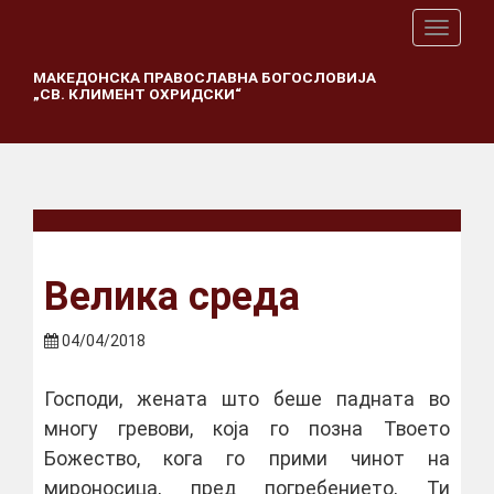
T
o
g
МАКЕДОНСКА ПРАВОСЛАВНА БОГОСЛОВИЈА
„СВ. КЛИМЕНТ ОХРИДСКИ“
g
l
e
n
a
v
i
g
a
Велика среда
t
i
o
04/04/2018
n
Господи, жената што беше падната во
многу гревови, која го позна Твоето
Божество, кога го прими чинот на
мироносица, пред погребението, Ти