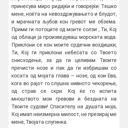
принесува миро ридајќи и говорејќи: Тешко
мене, ноќта на невоздржувањето и блудот,
и мрачната љубов кон гревот ме обзема.
Прими ги потоците од моите солзи , Ти, Кој
од облаци ја произведуваш морската вода.
Приклони се кон моите срдечни воздишки,
Ти, Кој ги приклони небесата со Твоето
снисходење, за да ги целивам Твоите
пречисти нозе и пак да ги избришам со
косата од мојата глава – нозе, од кои Ева,
кога во рајот го слушна нивното чекорење,
од страв се скри. Кој ќе го испита
мноштвото мои гревови и бездната на
Твоите судови! Спасителу на душата моја,
Кој имап неизмерна милост, не презирај ме
мене, Твојата слугинка.