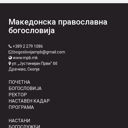
Македонска православна
богословија
+389 2 279 1086
bogoslovijampb@gmail.com
www.mpb.mk
ул: „Јустинијан Први“ бб
Драчево, Скопје
ПОЧЕТНА
БОГОСЛОВИЈА
РЕКТОР
НАСТАВЕН КАДАР
ПРОГРАМА
НАСТАНИ
БОГОСЛУЖБИ