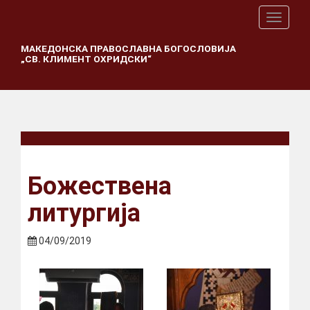
T
o
g
МАКЕДОНСКА ПРАВОСЛАВНА БОГОСЛОВИЈА
„СВ. КЛИМЕНТ ОХРИДСКИ“
g
l
e
n
a
v
i
g
a
Божествена
t
i
литургија
o
n
04/09/2019