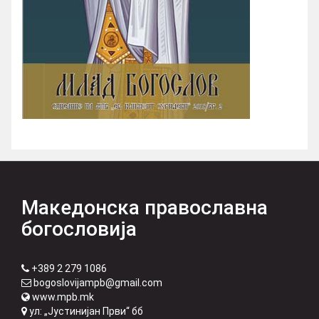
Македонска православна
богословија
+389 2 279 1086
bogoslovijampb@gmail.com
www.mpb.mk
ул: „Јустинијан Први“ бб