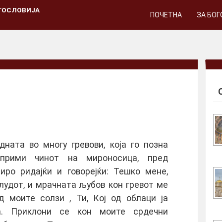
ГОСЛОВИЈА
ПОЧЕТНА
ЗА БО
ната во многу гревови, која го позна
 прими чинот на мироносица, пред
иро ридајќи и говорејќи: Тешко мене,
лудот, и мрачната љубов кон гревот ме
д моите солзи , Ти, Кој од облаци ја
а. Приклони се кон моите срдечни