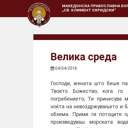
МАКЕДОНСКА ПРАВОСЛАВНА БО
„СВ. КЛИМЕНТ ОХРИДСКИ“
Велика среда
04/04/2018
Господи, жената што беше пад
Твоето Божество, кога го
погребението, Ти принесува м
ноќта на невоздржувањето и б
обзема. Прими ги потоците о
произведуваш морската вод