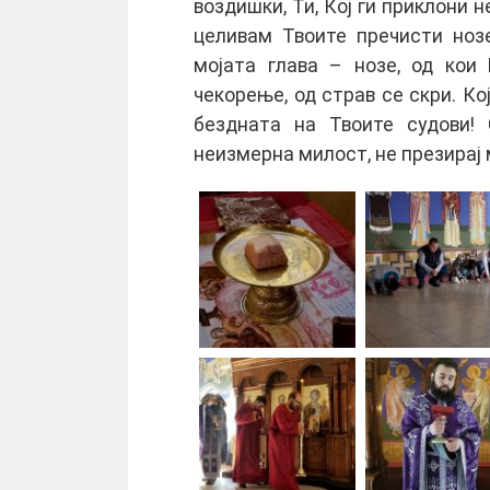
воздишки, Ти, Кој ги приклони 
целивам Твоите пречисти ноз
мојата глава – нозе, од кои 
чекорење, од страв се скри. Ко
бездната на Твоите судови! 
неизмерна милост, не презирај 