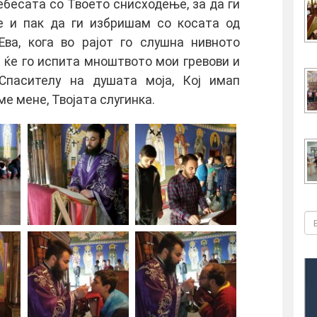
небесата со Твоето снисходење, за да ги
е и пак да ги избришам со косата од
Ева, кога во рајот го слушна нивното
ј ќе го испита мноштвото мои гревови и
Спасителу на душата моја, Кој имап
ме мене, Твојата слугинка.